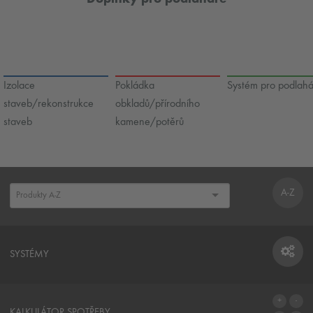
Izolace
Pokládka
Systém pro podlah
staveb/rekonstrukce
obkladů/přírodního
staveb
kamene/potěrů
A-Z
SYSTÉMY
SYSTÉMY
KALKULÁTOR SPOTŘEBY