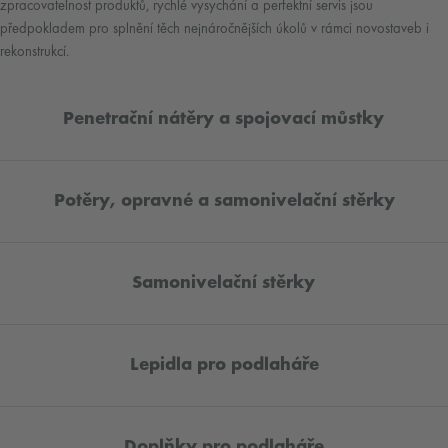
zpracovatelnost produktů, rychlé vysychání a perfektní servis jsou
předpokladem pro splnění těch nejnáročnějších úkolů v rámci novostaveb i
rekonstrukcí.
Penetrační nátěry a spojovací můstky
Potěry, opravné a samonivelační stěrky
Samonivelační stěrky
Lepidla pro podlaháře
Doplňky pro podlaháře