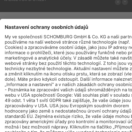
NA KALKULÁTOR SPOTŘEBY
PRODUKTY
NAJDETE – KOUPIT - INFO
© Schomburg.
Tiráž
|
Ochraně dat
Design & realizace +| LOUIS INTERNET