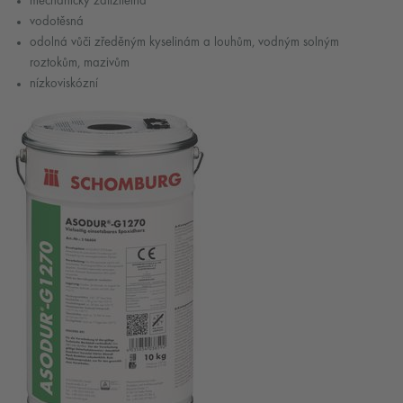
mechanicky zatížitelná
vodotěsná
odolná vůči zředěným kyselinám a louhům, vodným solným
roztokům, mazivům
nízkoviskózní