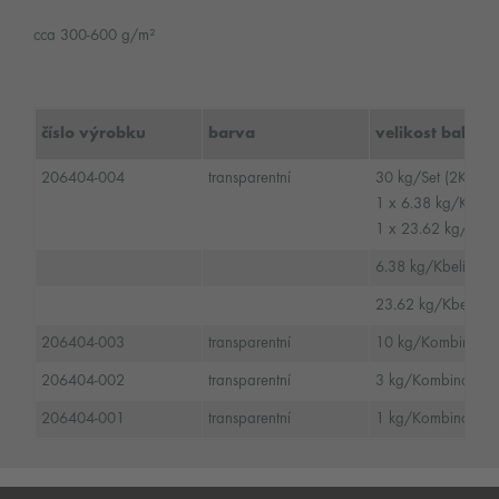
cca 300-600 g/m²
číslo výrobku
barva
velikost balení
206404-004
transparentní
30 kg/Set (2K)
1 x 6.38 kg/Kbel
1 x 23.62 kg/Kbe
6.38 kg/Kbelík/ 
23.62 kg/Kbelík/
206404-003
transparentní
10 kg/Kombinovan
206404-002
transparentní
3 kg/Kombinované
206404-001
transparentní
1 kg/Kombinované 