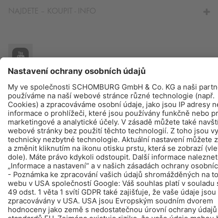
NAJDETE – KOUPIT - INFO
© Schomburg.
Tiráž
|
Ochraně dat
Design & realizace +| LOUIS INTERNET