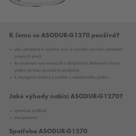
K čemu se ASODUR-G1270 používá?
jako penetrace k vyplnění pórů a uzavření povrchu cementem
pojených ploch
ke zhotovení vyrovnávacích a škrábaných stěrkových hmot a
potěrů na bázi epoxidové pryskyřice
k impregnaci betonu a podlah z cementového potěru
Jaké výhody nabízí ASODUR-G1270?
zpevňuje podklad
transparentní
Spotřeba ASODUR-G1270