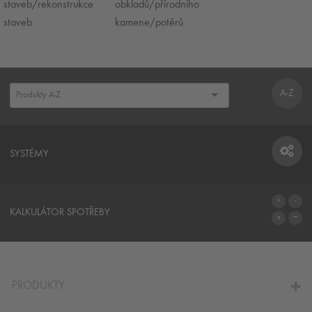
staveb/rekonstrukce
obkladů/přírodního
staveb
kamene/potěrů
A-Z
SYSTÉMY
SYSTÉMY
KALKULÁTOR SPOTŘEBY
NA KALKULÁTOR SPOTŘEBY
PRODUKTY