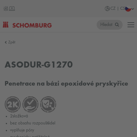
CZ | CS
Hledat
SCHOMBURG
Zpět
Česko
ASODUR-G1270
Penetrace na bázi epoxidové pryskyřice
2složková
bez obsahu rozpouštědel
vyplňuje póry