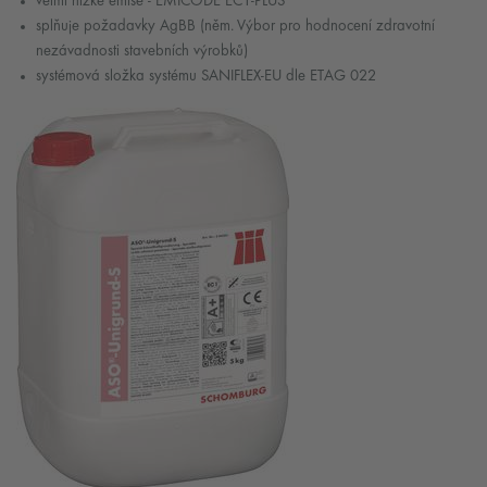
velmi nízké emise - EMICODE EC1-PLUS
splňuje požadavky AgBB (něm. Výbor pro hodnocení zdravotní
nezávadnosti stavebních výrobků)
systémová složka systému SANIFLEX-EU dle ETAG 022