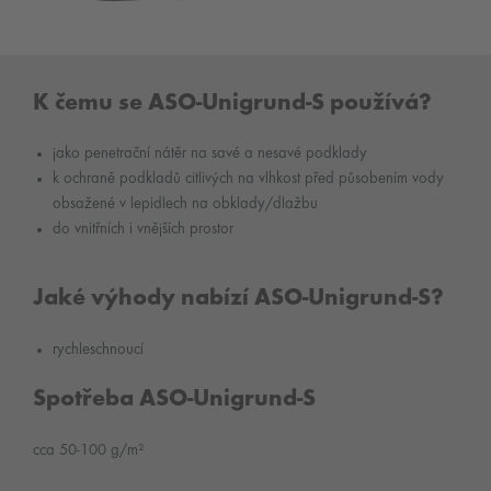
K čemu se ASO-Unigrund-S používá?
jako penetrační nátěr na savé a nesavé podklady
k ochraně podkladů citlivých na vlhkost před působením vody
obsažené v lepidlech na obklady/dlažbu
do vnitřních i vnějších prostor
Jaké výhody nabízí ASO-Unigrund-S?
rychleschnoucí
Spotřeba ASO-Unigrund-S
cca 50-100 g/m²