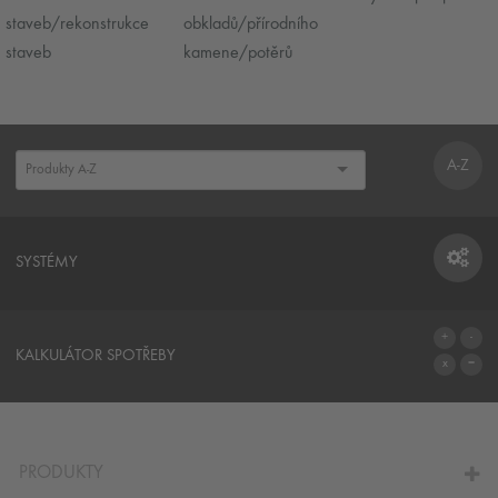
staveb/rekonstrukce
obkladů/přírodního
staveb
kamene/potěrů
A-Z
SYSTÉMY
SYSTÉMY
KALKULÁTOR SPOTŘEBY
NA KALKULÁTOR SPOTŘEBY
PRODUKTY