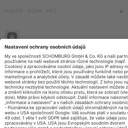
NAJDETE – KOUPIT - INFO
© Schomburg.
Tiráž
|
Ochraně dat
Design & realizace +| LOUIS INTERNET