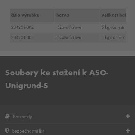
číslo výrobku
barva
velikost balení
204201-002
růžovo-fialová
5 kg/Kanystr
204201-001
růžovo-fialová
1 kg/Láhev x 6/Ka
Soubory ke stažení k ASO-
Unigrund-S
Prospekty
bezpečnostní list