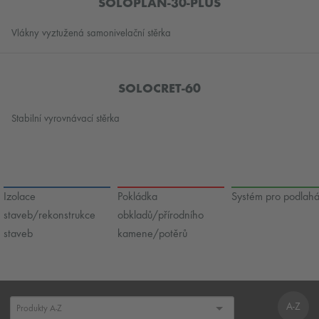
SOLOPLAN-30-PLUS
Vlákny vyztužená samonivelační stěrka
SOLOCRET-60
Stabilní vyrovnávací stěrka
Izolace
Pokládka
Systém pro podlah
staveb/rekonstrukce
obkladů/přírodního
staveb
kamene/potěrů
A-Z