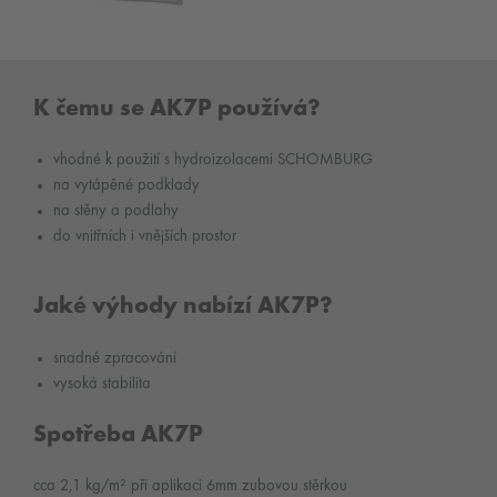
K čemu se AK7P používá?
vhodné k použití s hydroizolacemi SCHOMBURG
na vytápěné podklady
na stěny a podlahy
do vnitřních i vnějších prostor
Jaké výhody nabízí AK7P?
snadné zpracování
vysoká stabilita
Spotřeba AK7P
cca 2,1 kg/m² při aplikaci 6mm zubovou stěrkou