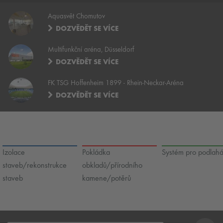
Aquasvět Chomutov
DOZVĚDĚT SE VÍCE
Multifunkční aréna, Düsseldorf
DOZVĚDĚT SE VÍCE
FK TSG Hoffenheim 1899 - Rhein-Neckar-Aréna
DOZVĚDĚT SE VÍCE
Izolace
Pokládka
Systém pro podlah
staveb/rekonstrukce
obkladů/přírodního
staveb
kamene/potěrů