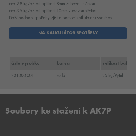
cca 2,8 kg/m² při aplikaci 8mm zubovou stěrkou
cca 3,5 kg/m² při aplikaci 10mm zubovou stěrkou
Další hodnoty spotřeby zjistíte pomocí kalkulátoru spotřeby.
NA KALKULÁTOR SPOTŘEBY
číslo výrobku
barva
velikost balení
201000-001
šedá
25 kg/Pytel
Soubory ke stažení k AK7P