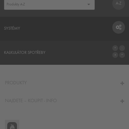
A-Z
SYSTÉMY
SYSTÉMY
KALKULÁTOR SPOTŘEBY
NA KALKULÁTOR SPOTŘEBY
PRODUKTY
NAJDETE – KOUPIT - INFO