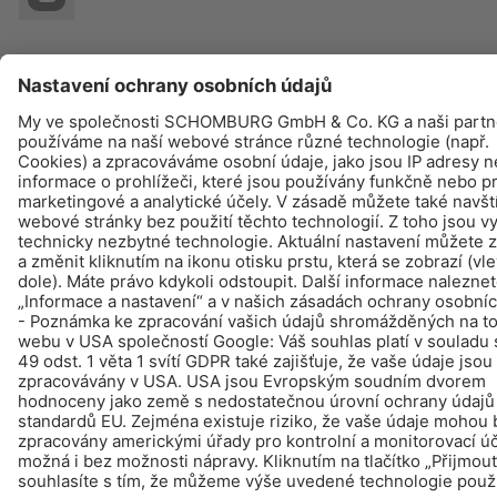
© Schomburg.
Tiráž
|
Ochraně dat
Design & realizace +| LOUIS INTERNET