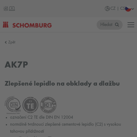
CZ | CS
Hledat
SCHOMBURG
Zpět
Česko
AK7P
Zlepšené lepidlo na obklady a dlažbu
označení C2 TE dle DIN EN 12004
normálně tvrdnoucí zlepšené cementové lepidlo (C2) s vysokou
tahovou přídržností