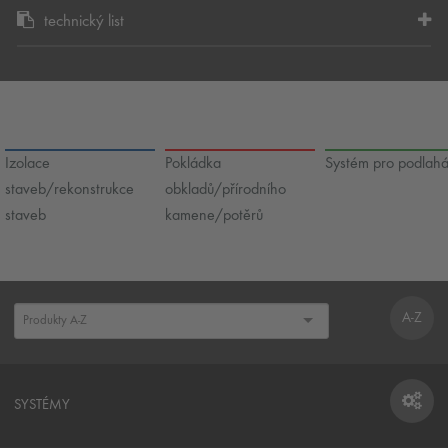
technický list
Izolace
Pokládka
Systém pro podlah
staveb/rekonstrukce
obkladů/přírodního
staveb
kamene/potěrů
A-Z
SYSTÉMY