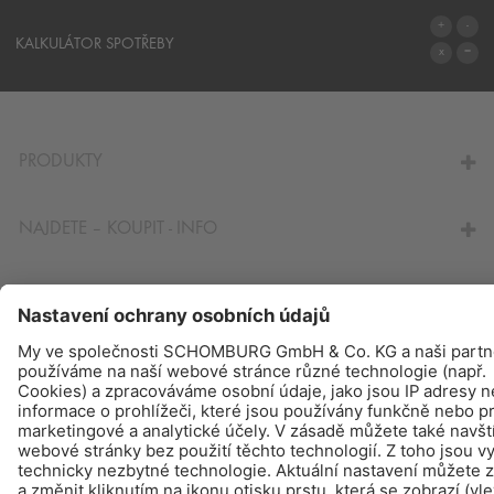
SYSTÉMY
KALKULÁTOR SPOTŘEBY
NA KALKULÁTOR SPOTŘEBY
PRODUKTY
NAJDETE – KOUPIT - INFO
© Schomburg.
Tiráž
|
Ochraně dat
Design & realizace +| LOUIS INTERNET