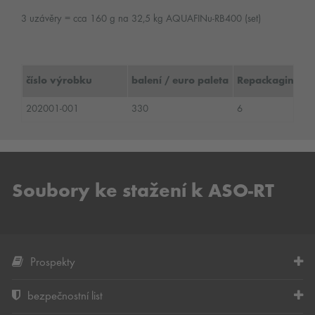
3 uzávěry = cca 160 g na 32,5 kg AQUAFINu-RB400 (set)
číslo výrobku
balení / euro paleta
Repackaging
202001-001
330
6
Soubory ke stažení k ASO-RT
Prospekty
bezpečnostní list