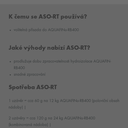
K čemu se ASO-RT používá?
volitelná přísada do AQUAFINu-RB400
Jaké výhody nabízí ASO-RT?
prodlužuje dobu zpracovatelnosti hydroizolace AQUAFIN-
RB400
snadné zpracování
Spotřeba ASO-RT
1 uzávěr = cca 60 g na 12 kg AQUAFINu-RB400 (poloviční obsah
nádoby) |
2 uzávěry = cca 120 g na 24 kg AQUAFINu-RB400
(kombinovaná nádoba) |