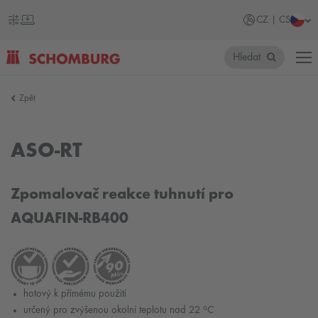
CZ | CS
Hledat
SCHOMBURG
Zpět
Česko
ASO-RT
Zpomalovač reakce tuhnutí pro
AQUAFIN-RB400
hotový k přímému použití
určený pro zvýšenou okolní teplotu nad 22 ⁰C