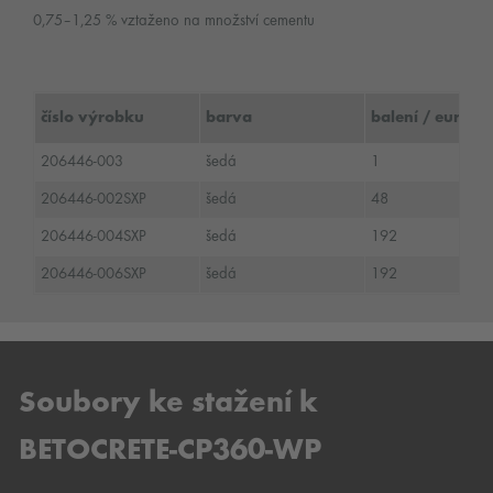
0,75–1,25 % vztaženo na množství cementu
číslo výrobku
barva
balení / euro pa
206446-003
šedá
1
206446-002SXP
šedá
48
206446-004SXP
šedá
192
206446-006SXP
šedá
192
Soubory ke stažení k
BETOCRETE-CP360-WP