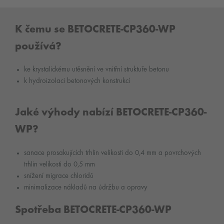
K čemu se BETOCRETE-CP360-WP
používá?
ke krystalickému utěsnění ve vnitřní struktuře betonu
k hydroizolaci betonových konstrukcí
Jaké výhody nabízí BETOCRETE-CP360-
WP?
sanace prosakujících trhlin velikosti do 0,4 mm a povrchových
trhlin velikosti do 0,5 mm
snížení migrace chloridů
minimalizace nákladů na údržbu a opravy
Spotřeba BETOCRETE-CP360-WP