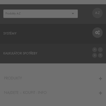
A-Z
SYSTÉMY
SYSTÉMY
KALKULÁTOR SPOTŘEBY
NA KALKULÁTOR SPOTŘEBY
PRODUKTY
NAJDETE – KOUPIT - INFO