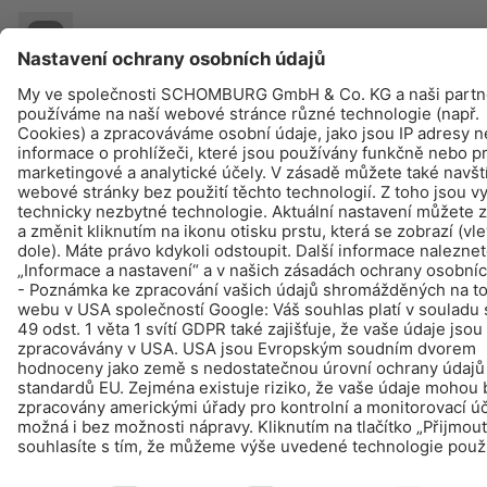
© Schomburg.
Tiráž
|
Ochraně dat
Design & realizace +| LOUIS INTERNET