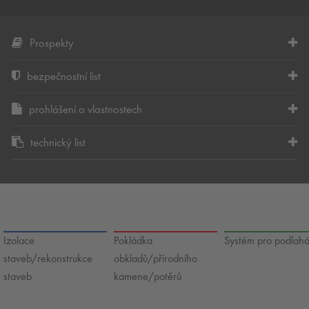
Prospekty
bezpečnostní list
prohlášení o vlastnostech
technický list
Izolace
Pokládka
Systém pro podlah
staveb/rekonstrukce
obkladů/přírodního
staveb
kamene/potěrů