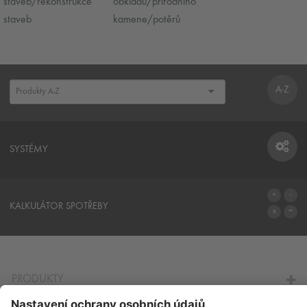
staveb/rekonstrukce
obkladů/přírodního
staveb
kamene/potěrů
A-Z
SYSTÉMY
SYSTÉMY
KALKULÁTOR SPOTŘEBY
NA KALKULÁTOR SPOTŘEBY
PRODUKTY