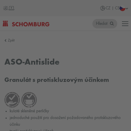
CZ | CS
Hledat
SCHOMBURG
Zpět
Česko
ASO-Antislide
Granulát s protiskluzovým účinkem
kulaté skleněné perličky
jednoduché použití pro dosažení požadovaného protiskluzového
účinku