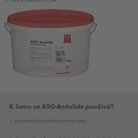
trvalý protiskluzový účinek
K čemu se ASO-Antislide používá?
pro protiskluzové nátěry/uzavírací vrstvy