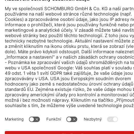
NAJDETE – KOUPIT - INFO
© Schomburg.
Tiráž
|
Ochraně dat
Design & realizace +| LOUIS INTERNET