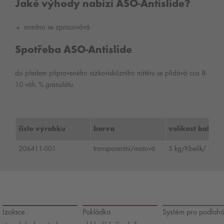
Jaké výhody nabízí ASO-Antislide?
snadno se zpracovává
Spotřeba ASO-Antislide
do předem připraveného nízkoviskózního nátěru se přidává cca 8-
10 váh. % granulátu
číslo výrobku
barva
velikost balení
206411-001
transparentní/matová
5 kg/Kbelík/ nád
Izolace
Pokládka
Systém pro podlah