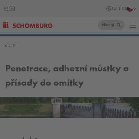
CZ | CS
Hledat
SCHOMBURG
Zpět
Česko
Penetrace, adhezní můstky a
přísady do omítky