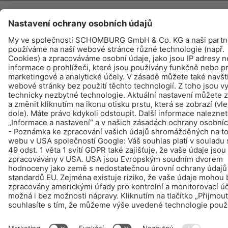
NA KALKULÁTOR SPOTŘEBY
PRODUKTY
NAJDETE – KOUPIT - INFO
© Schomburg.
Tiráž
|
Ochraně dat
Design & realizace +| LOUIS INTERNET