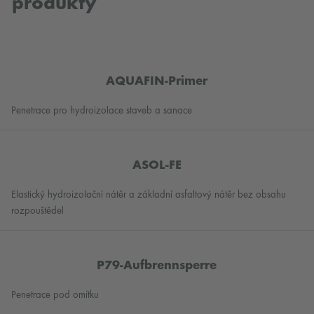
produkty
AQUAFIN-Primer
Penetrace pro hydroizolace staveb a sanace
ASOL-FE
Elastický hydroizolační nátěr a základní asfaltový nátěr bez obsahu
rozpouštědel
P79-Aufbrennsperre
Penetrace pod omítku