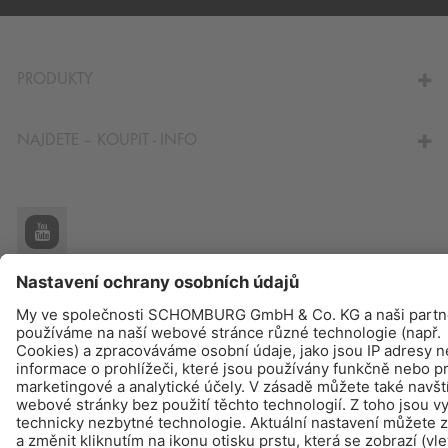
NA KALKULÁTOR SPOTŘEBY
PRODUKTY
NAJDETE – KOUPIT - INFO
© Schomburg.
Tiráž
|
Ochraně dat
Design & realizace +| LOUIS INTERNET