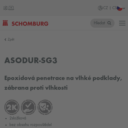
CZ | CS
Hledat
SCHOMBURG
Zpět
Česko
ASODUR-SG3
Epoxidová penetrace na vlhké podklady,
zábrana proti vlhkosti
2složková
bez obsahu rozpouštědel