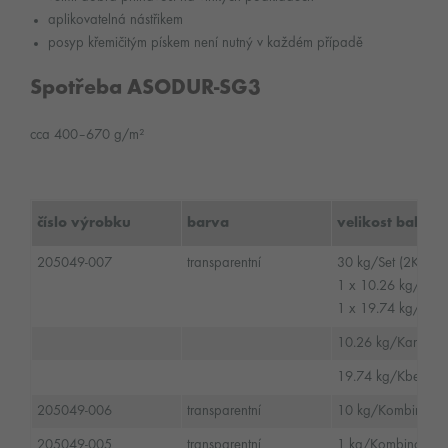
aplikovatelná nástřikem
posyp křemičitým pískem není nutný v každém případě
Spotřeba ASODUR-SG3
cca 400–670 g/m²
číslo výrobku
barva
velikost balení
205049-007
transparentní
30 kg/Set (2K)
1 x 10.26 kg/Kan
1 x 19.74 kg/Kbe
10.26 kg/Kanystr
19.74 kg/Kbelík/
205049-006
transparentní
10 kg/Kombinovan
205049-005
transparentní
1 kg/Kombinované 