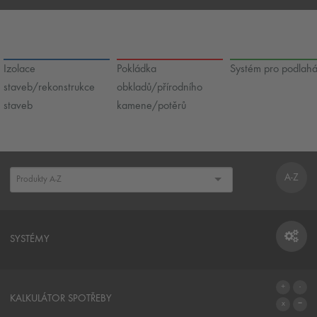
Izolace
Pokládka
Systém pro podlah
staveb/rekonstrukce
obkladů/přírodního
staveb
kamene/potěrů
A-Z
SYSTÉMY
SYSTÉMY
KALKULÁTOR SPOTŘEBY