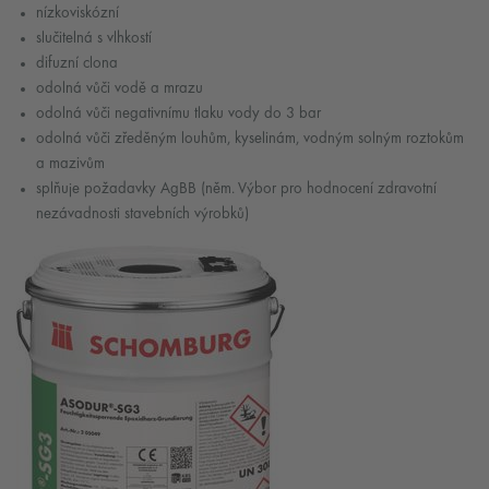
nízkoviskózní
slučitelná s vlhkostí
difuzní clona
odolná vůči vodě a mrazu
odolná vůči negativnímu tlaku vody do 3 bar
odolná vůči zředěným louhům, kyselinám, vodným solným roztokům
a mazivům
splňuje požadavky AgBB (něm. Výbor pro hodnocení zdravotní
nezávadnosti stavebních výrobků)