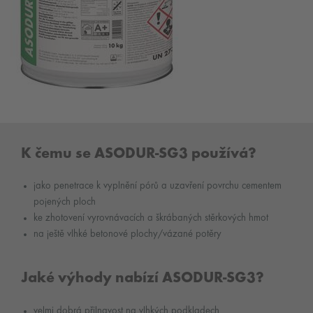
K čemu se ASODUR-SG3 používá?
jako penetrace k vyplnění pórů a uzavření povrchu cementem
pojených ploch
ke zhotovení vyrovnávacích a škrábaných stěrkových hmot
na ještě vlhké betonové plochy/vázané potěry
Jaké výhody nabízí ASODUR-SG3?
velmi dobrá přilnavost na vlhkých podkladech