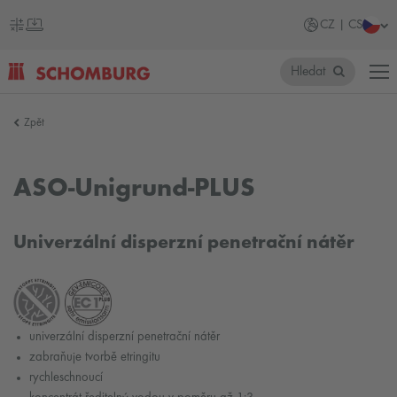
CZ | CS
Hledat
SCHOMBURG
Zpět
Česko
ASO-Unigrund-PLUS
Univerzální disperzní penetrační nátěr
univerzální disperzní penetrační nátěr
zabraňuje tvorbě etringitu
rychleschnoucí