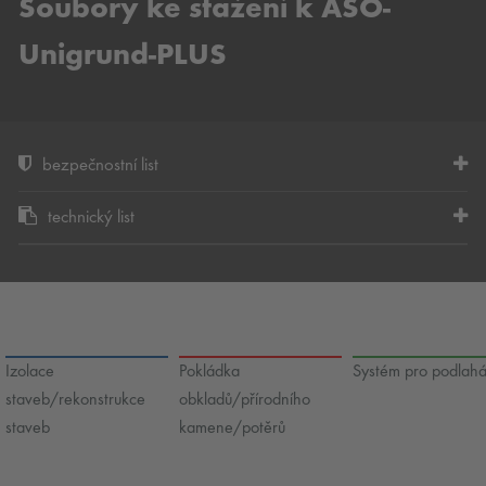
Soubory ke stažení k ASO-
Unigrund-PLUS
bezpečnostní list
technický list
Izolace
Pokládka
Systém pro podlah
staveb/rekonstrukce
obkladů/přírodního
staveb
kamene/potěrů