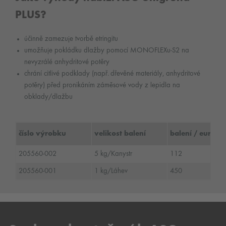
PLUS?
účinně zamezuje tvorbě etringitu
umožňuje pokládku dlažby pomocí MONOFLEXu-S2 na
nevyzrálé anhydritové potěry
chrání citlivé podklady (např. dřevěné materiály, anhydritové
potěry) před pronikáním záměsové vody z lepidla na
obklady/dlažbu
číslo výrobku
velikost balení
balení / euro pa
205560-002
5 kg/Kanystr
112
205560-001
1 kg/Láhev
450