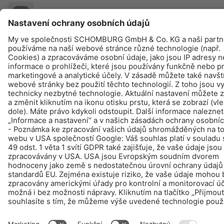
© Schomburg.
Tiráž
|
Ochraně dat
Design & realizace +| LOUIS INTERNET