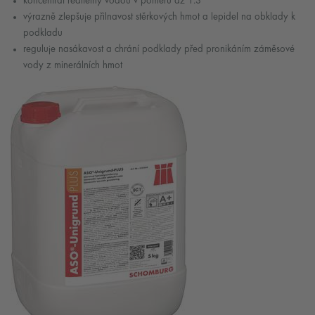
koncentrát ředitelný vodou v poměru až 1:3
výrazně zlepšuje přilnavost stěrkových hmot a lepidel na obklady k
podkladu
reguluje nasákavost a chrání podklady před pronikáním záměsové
vody z minerálních hmot