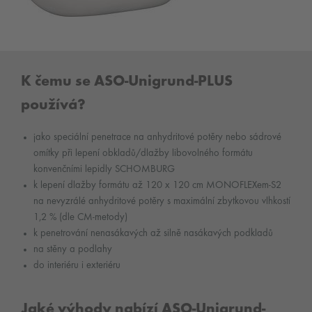
K čemu se ASO-Unigrund-PLUS
používá?
jako speciální penetrace na anhydritové potěry nebo sádrové
omítky při lepení obkladů/dlažby libovolného formátu
konvenčními lepidly SCHOMBURG
k lepení dlažby formátu až 120 x 120 cm MONOFLEXem-S2
na nevyzrálé anhydritové potěry s maximální zbytkovou vlhkostí
1,2 % (dle CM-metody)
k penetrování nenasákavých až silně nasákavých podkladů
na stěny a podlahy
do interiéru i exteriéru
Jaké výhody nabízí ASO-Unigrund-