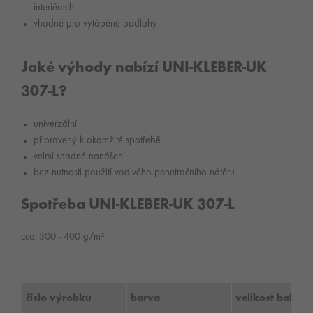
interiérech
vhodné pro vytápěné podlahy
Jaké výhody nabízí UNI-KLEBER-UK
307-L?
univerzální
připravený k okamžité spotřebě
velmi snadné nanášení
bez nutnosti použití vodivého penetračního nátěru
Spotřeba UNI-KLEBER-UK 307-L
cca. 300 - 400 g/m²
číslo výrobku
barva
velikost balení