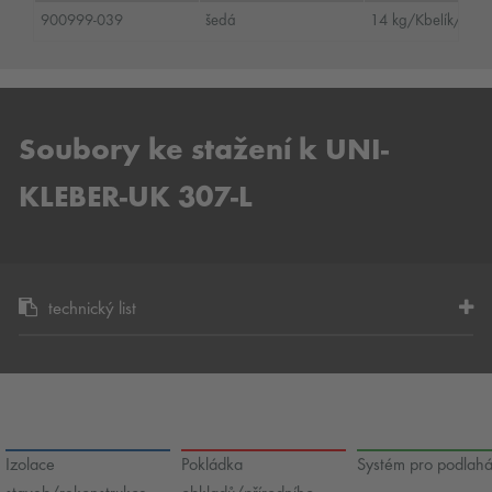
900999-039
šedá
14 kg/Kbelík/ ná
Soubory ke stažení k UNI-
KLEBER-UK 307-L
technický list
Izolace
Pokládka
Systém pro podlah