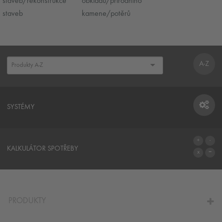
staveb/rekonstrukce
obkladů/přírodního
staveb
kamene/potěrů
A-Z
SYSTÉMY
SYSTÉMY
KALKULÁTOR SPOTŘEBY
NA KALKULÁTOR SPOTŘEBY
PRODUKTY