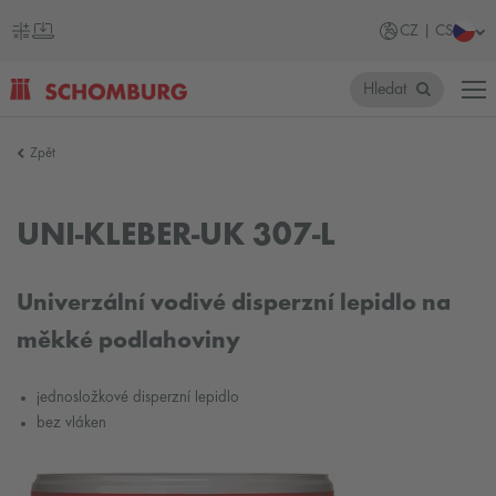
CZ | CS
Hledat
SCHOMBURG
Zpět
Česko
UNI-KLEBER-UK 307-L
Univerzální vodivé disperzní lepidlo na
měkké podlahoviny
jednosložkové disperzní lepidlo
bez vláken