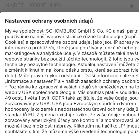
NAJDETE – KOUPIT - INFO
© Schomburg.
Tiráž
|
Ochraně dat
Design & realizace +| LOUIS INTERNET