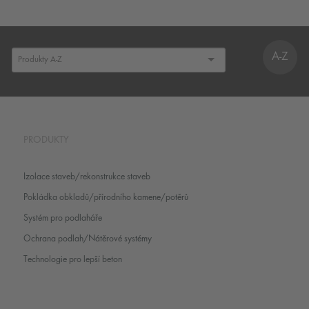
A-Z
PRODUKTY
Izolace staveb/rekonstrukce staveb
Pokládka obkladů/přírodního kamene/potěrů
Systém pro podlaháře
Ochrana podlah/Nátěrové systémy
Technologie pro lepší beton