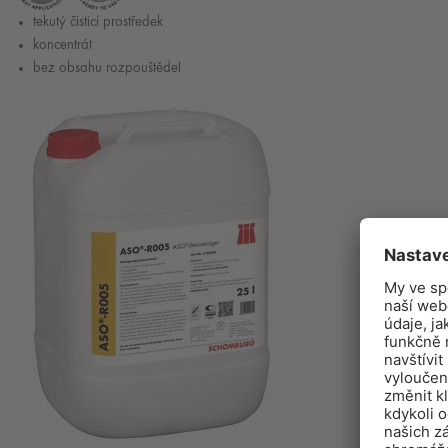
tekutý čisticí prostředek
koncentrát
bez obsahu rozpouštědel