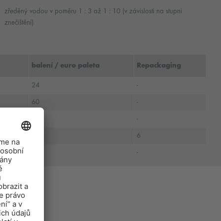
zředěný vodou v poměru 1 : 3 až 1 : 10 (v závislosti na stupni
znečištění)
balení / euro paleta
Repackaging
24
-
60
-
112
-
450
6
1
-