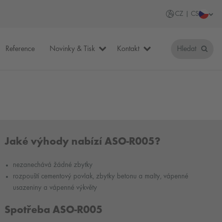
CZ | CS
Reference
Novinky & Tisk
Kontakt
Hledat
Jaké výhody nabízí ASO-R005?
nezanechává žádné zbytky
rozpouští cementový povlak, zbytky betonu a malty, vápenné
usazeniny a vápenné výkvěty
Spotřeba ASO-R005