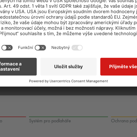
ho
Systém pro podlaháře
Ochrana pod