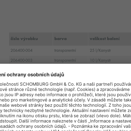
číslo výrobku
barva
velikost balení
206400-004
transparentní
25 l/Kanystr
206400-003
transparentní
10 l/Kanystr
206400-002
transparentní
5 l/Kanystr
206400-001
transparentní
1 l/Kanystr x 6/Kartón
206400-005
transparentní
1000 l/Kontejner