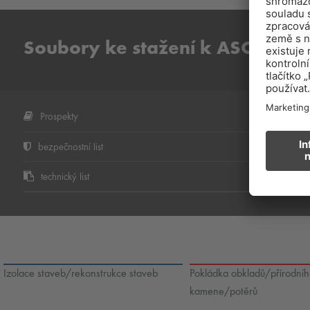
Soubory ke stažení k ASO-R005
Prospekty
bezpečnostní list
technický list
Izolace staveb/rekonstrukce staveb
Pokládka obkladů/přírodní
kamene/potěrů