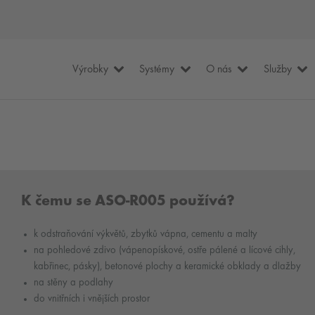
Výrobky
Systémy
O nás
Služby
K čemu se ASO-R005 používá?
k odstraňování výkvětů, zbytků vápna, cementu a malty
na pohledové zdivo (vápenopískové, ostře pálené a lícové cihly,
kabřinec, pásky), betonové plochy a keramické obklady a dlažby
na stěny a podlahy
do vnitřních i vnějších prostor