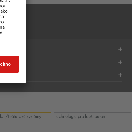
lah/Nátěrové systémy
Technologie pro lepší beton