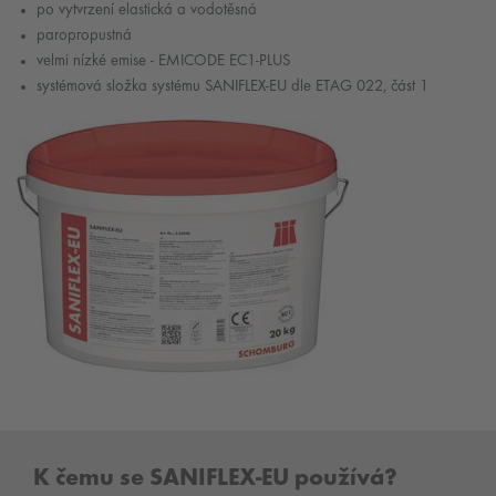
po vytvrzení elastická a vodotěsná
paropropustná
velmi nízké emise - EMICODE EC1-PLUS
systémová složka systému SANIFLEX-EU dle ETAG 022, část 1
K čemu se SANIFLEX-EU používá?