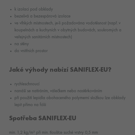
k izolaci pod obklady
bezešvá a bezespárová izolace
ve vlhkých místnostech, je-li požadována vodotěsnost (např. v
koupelnách a kuchyních v obytných budovách, soukromých a
veřejných sanitárních místnostech)
na stěny
do vnitřních prostor
Jaké výhody nabízí SANIFLEX-EU?
rychleschnoucí
nanáší se natíráním, válečkem nebo nastěrkováním
při použití lepidla obohaceného polymerní složkou lze obklady
lepit přímo na fólii
Spotřeba SANIFLEX-EU
min. 1,2 kg/m² při min. tloušťce suché vrstvy 0,5 mm