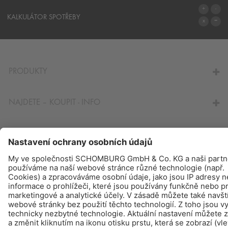
SYSTÉMY
KALKULÁTOR SPOTŘEBY
NA KALKULÁTOR SPOTŘEBY
PRODUKTY
NAJDETE – KOUPIT - INFO
© Schomburg.
Tiráž
|
Ochraně dat
Design & realizace +| LOUIS INTERNET