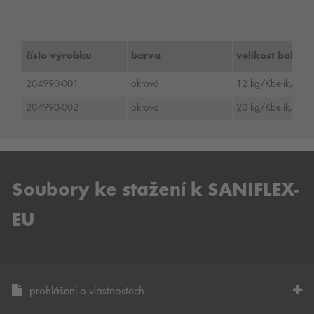
číslo výrobku
barva
velikost balení
204990-001
okrová
12 kg/Kbelík/ ná
204990-002
okrová
20 kg/Kbelík/ ná
Soubory ke stažení k SANIFLEX-
EU
prohlášení o vlastnostech