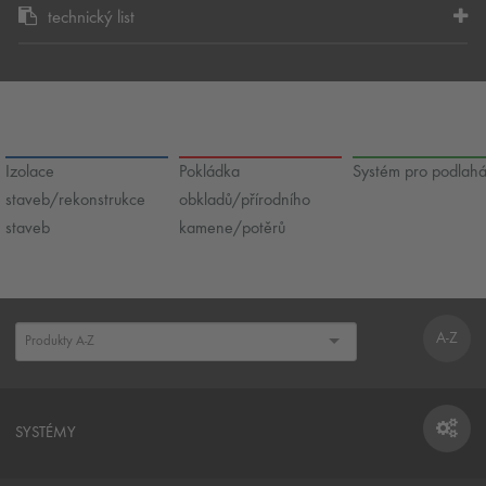
technický list
Izolace
Pokládka
Systém pro podlah
staveb/rekonstrukce
obkladů/přírodního
staveb
kamene/potěrů
A-Z
SYSTÉMY