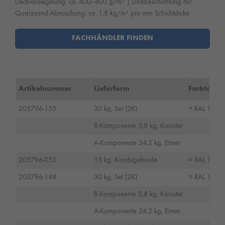
Deckversiegelung: ca. 400—800 g/m² | Dickbeschichtung mit
Quarzsand-Abmischung: ca. 1,8 kg/m² pro mm Schichtdicke
FACHHÄNDLER FINDEN
Artikelnummer
Lieferform
Farbton
205796-155
30 kg, Set (2K)
≈ RAL 1001,
B-Komponente 5,8 kg, Kanister
A-Komponente 24,2 kg, Eimer
205796-053
15 kg, Kombigebinde
≈ RAL 1001,
205796-148
30 kg, Set (2K)
≈ RAL 1015, 
B-Komponente 5,8 kg, Kanister
A-Komponente 24,2 kg, Eimer