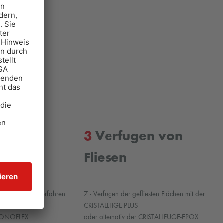
n von
3
Verfugen von
Fliesen
en im Dünnbettverfahren
7 - Verfugen der gefliesten Flächen mit der
L
CRISTALLFIGE-PLUS
 MONOFLEX
oder alternativ der CRISTALLFUGE-EPOX