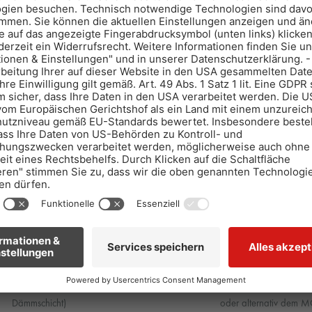
1
Untergrund
2
Verlege
vorbereiten
Fliesen
1 - Stellen der Randdämmstreifen
6 - Verlegen von Flies
2 - Verlegen der Dämmschicht (bei Estrich auf
mit dem MONOFLEX-X
Dämmschicht)
oder alternativ dem