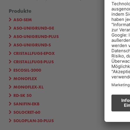
Produkte
ASO-SEM
ASO-UNIGRUND-GE
ASO-UNIGRUND-PLUS
ASO-UNIGRUND-S
CRISTALLFUGE-EPOX
CRISTALLFUGE-PLUS
ESCOSIL-2000
MONOFLEX
MONOFLEX-XL
RD-SK 50
SANIFIN-EKB
SOLOCRET-60
SOLOPLAN-30-PLUS