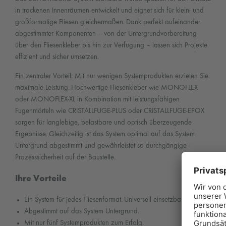
in trockenen Innenräumen entwickelt und eignet sich für klein- und
großformatige Fliesen gleichermaßen. Dank perfekt aufeinander
abgestimmter Komponenten – von der Untergrundvorbereitung
über den Fliesenkleber bis hin zur Verfugung – lassen sich Projekte
effizient und sicher umsetzen.
Ein zentraler Vorteil: Mit nur wenigen Systemprodukten erzielen Sie
maximale Leistung. Hochwertige Fliesenkleber wie MONOFLEX
oder MONOFLEX-XL in Kombination mit leistungsfähigen
Fugenmörteln wie CRISTALLFUGE-PLUS oder CRISTALLFUGE-EPOX
sorgen für langlebige, belastbare und optisch überzeugende
Ergebnisse. Gleichzeitig ist das System optimal auf das System
Untergrund abgestimmt und gewährleistet so durchgängige
Prozesssicherheit auf der Baustelle.
Ihre Vorteile
Ein System für jedes Fliesenformat. Universell einsetzbar.
Abgestimmt auf das System Untergrund.
Mit nur fünf Systemprodukten zum Erfolg.