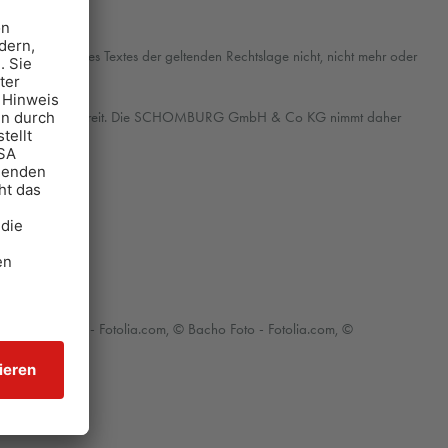
mulierungen dieses Textes der geltenden Rechtslage nicht, nicht mehr oder
 hierzu auch nicht bereit. Die SCHOMBURG GmbH & Co KG nimmt daher
ntrastwerkstatt - Fotolia.com, © Bacho Foto - Fotolia.com, ©