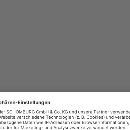
wendeten Grafiken, Tondokumente, Videosequenzen und Texte zu beachten, von i
Texte zurückzugreifen. Alle innerhalb des Internetangebotes genannten und 
und den Besitzrechten der jeweiligen eingetragenen Eigentümer. Allein aufgr
veröffentlichte, vom Autor selbst erstellte Objekte bleibt allein beim Autor de
druckten Publikationen ist ohne ausdrückliche Zustimmung des Autors nicht g