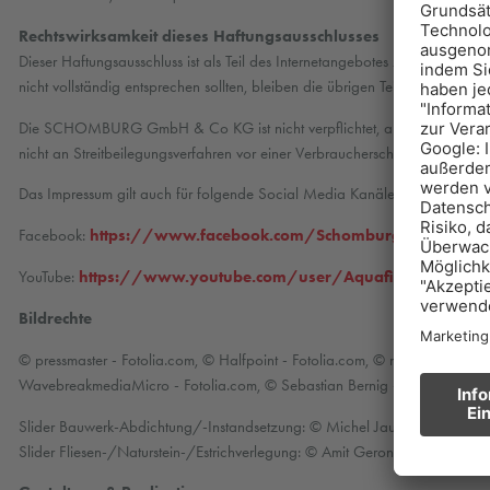
Rechtswirksamkeit dieses Haftungsausschlusses
Dieser Haftungsausschluss ist als Teil des Internetangebotes zu betrachten
nicht vollständig entsprechen sollten, bleiben die übrigen Teile des Dokumen
Die SCHOMBURG GmbH & Co KG ist nicht verpflichtet, an Streitbeilegung
nicht an Streitbeilegungsverfahren vor einer Verbraucherschlichtungsstelle te
Das Impressum gilt auch für folgende Social Media Kanäle und Webseiten
Facebook:
https://www.facebook.com/Schomburg-Gruppe-1
YouTube:
https://www.youtube.com/user/AquafinSchomburg
Bildrechte
© pressmaster - Fotolia.com, © Halfpoint - Fotolia.com, © maxoidos - Foto
WavebreakmediaMicro - Fotolia.com, © Sebastian Bernig - Fotolia.com, ©
Slider Bauwerk-Abdichtung/-Instandsetzung: © Michel Jaussi
Slider Fliesen-/Naturstein-/Estrichverlegung: © Amit Geron