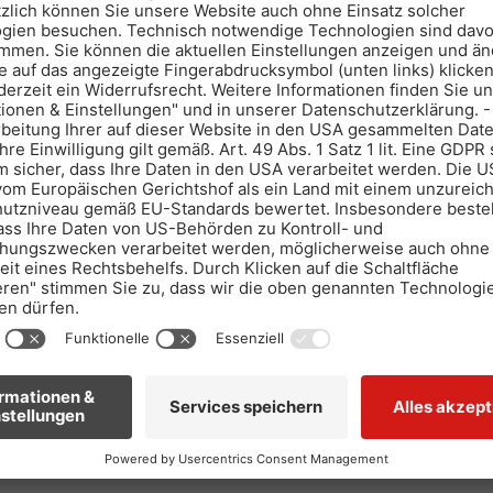
, von dem aus auf diese Seite verwiesen wurde. Sofern Teile oder einzelne For
tes in ihrem Inhalt und ihrer Gültigkeit davon unberührt.
sverfahren vor einer Verbraucherschlichtungsstelle teilzunehmen und ist
il.
:
09999109076091
lia.com, © Henry Schmitt - Fotolia.com, © Minerva Studio - Fotolia.com, © co
 Martina Berg - Fotolia.com, © rawpixel.com - freepik.com