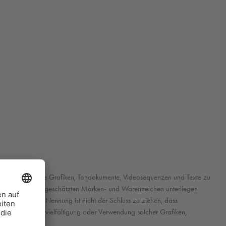
hm selbst erstellte Grafiken, Tondokumente, Videosequenzen und Texte zu
ggf. durch Dritte geschätzten Marken- und Warenzeichen unterliegen
und der bloßen Nennung ist nicht der Schluss zu ziehen, dass
r Seiten. Eine Vervielfältigung oder Verwendung solcher Grafiken,
estattet.