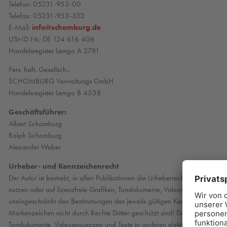
Telefon: 05231-953-00
Telefax: 05231-953-333
E-Mail:
info@schomburg.de
USt-ID Nr.: DE 124 616 406
Handelsregister Lemgo A 2781
Pers. haft. Gesellsch.:
SCHOMBURG Verwaltungs GmbH
Handelsregister Lemgo B 4538
Geschäftsführer:
Albert Schomburg
Ralph Schomburg
Alexander Weber
Urheber- und Kennzeichenrecht
Der Autor ist bestrebt, in allen Publikationen die Urheberrechte der ver
nutzen oder auf lizenzfreie Grafiken, Tondokumente, Videosequenzen und 
uneingeschränkt den Bestimmungen des jeweils gültigen Kennzeichenrechts 
Markenzeichen nicht durch Rechte Dritter geschützt sind! Das Copyright für 
Tondokumente, Videosequenzen und Texte in anderen elektronischen oder ge