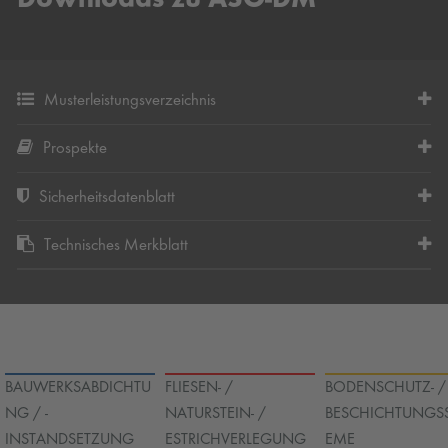
Downloads zu ASO-DM
Musterleistungsverzeichnis
Prospekte
Sicherheitsdatenblatt
Technisches Merkblatt
BAUWERKSABDICHTU
FLIESEN- /
BODENSCHUTZ- /
NG / -
NATURSTEIN- /
BESCHICHTUNGS
INSTANDSETZUNG
ESTRICHVERLEGUNG
EME