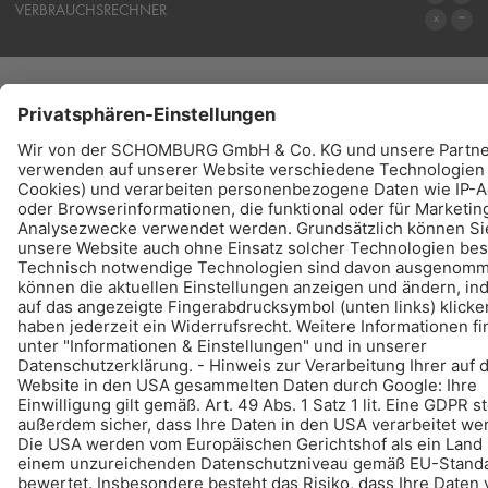
SYSTEME
VERBRAUCHSRECHNER
ZUM VERBRAUCHSRECHNER
PRODUKTE
FINDEN - KAUFEN - INFORMIEREN
© Schomburg.
Impressum
|
Datenschutz
|
Datenschutzpflichtinformation
Gestaltung & Realisation +| LOUIS INTERNET