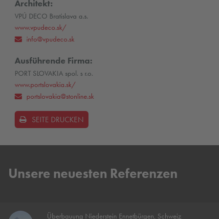
Architekt:
VPÚ DECO Bratislava a.s.
www.vpudeco.sk/
info@vpudeco.sk
Ausführende Firma:
PORT SLOVAKIA spol. s r.o.
www.portslovakia.sk/
portslovakia@stonline.sk
SEITE DRUCKEN
Unsere neuesten Referenzen
Überbauung Niederstein Ennetbürgen, Schweiz