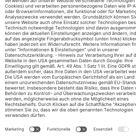
© Schomburg.
Impressum
|
Datenschutz
|
Datenschutzpflichtinformation
Gestaltung & Realisation +| LOUIS INTERNET