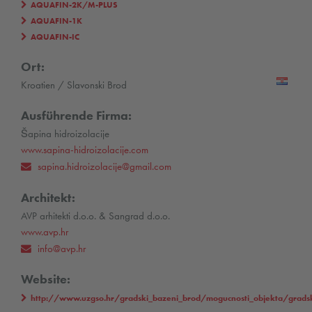
AQUAFIN-2K/M-PLUS
AQUAFIN-1K
AQUAFIN-IC
Ort:
Kroatien / Slavonski Brod
Ausführende Firma:
Šapina hidroizolacije
www.sapina-hidroizolacije.com
sapina.hidroizolacije@gmail.com
Architekt:
AVP arhitekti d.o.o. & Sangrad d.o.o.
www.avp.hr
info@avp.hr
Website:
http://www.uzgso.hr/gradski_bazeni_brod/mogucnosti_objekta/gradsk