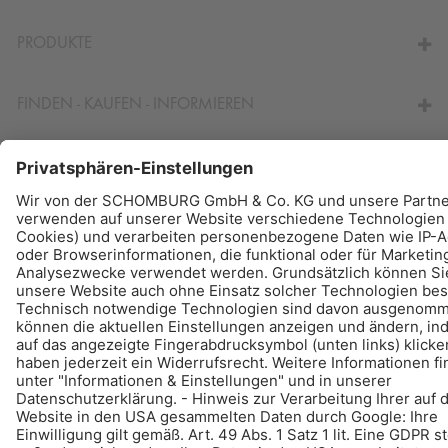
ZUM VERBRAUCHSRECHNER
PRODUKTE
FINDEN - KAUFEN - INFORMIEREN
© Schomburg.
Impressum
|
Datenschutz
|
Datenschutzpflichtinformation
Gestaltung & Realisation +| LOUIS INTERNET