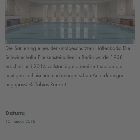
e
Die Sanierung eines denkmalgeschützten Hallenbads: Die
Di
Schwimmhalle Finckensteinallee in Berlin wurde 1938
Sc
errichtet und 2014 vollständig modernisiert und an die
er
heutigen technischen und energetischen Anforderungen
he
angepasst. © Tobias Reckert
an
Datum:
15. Januar 2018