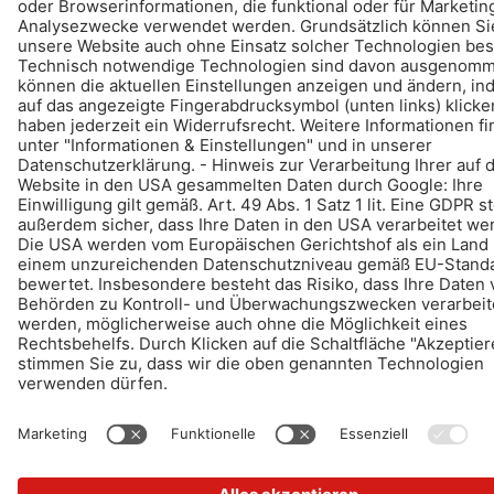
© Schomburg.
Impressum
|
Datenschutz
|
Datenschutzpflichtinformation
Gestaltung & Realisation +| LOUIS INTERNET