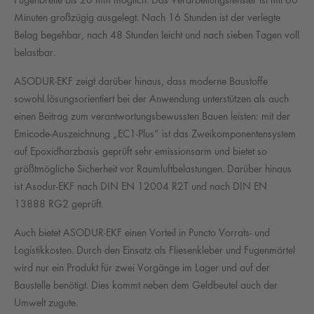
Fugenbreite bis 20 mm möglich. Das Verarbeitungsfenster ist mit 60
Minuten großzügig ausgelegt. Nach 16 Stunden ist der verlegte
Belag begehbar, nach 48 Stunden leicht und nach sieben Tagen voll
belastbar.
ASODUR-EKF zeigt darüber hinaus, dass moderne Baustoffe
sowohl lösungsorientiert bei der Anwendung unterstützen als auch
einen Beitrag zum verantwortungsbewussten Bauen leisten: mit der
Emicode-Auszeichnung „EC1-Plus“ ist das Zweikomponentensystem
auf Epoxidharzbasis geprüft sehr emissionsarm und bietet so
größtmögliche Sicherheit vor Raumluftbelastungen. Darüber hinaus
ist Asodur-EKF nach DIN EN 12004 R2T und nach DIN EN
13888 RG2 geprüft.
Auch bietet ASODUR-EKF einen Vorteil in Puncto Vorrats- und
Logistikkosten. Durch den Einsatz als Fliesenkleber und Fugenmörtel
wird nur ein Produkt für zwei Vorgänge im Lager und auf der
Baustelle benötigt. Dies kommt neben dem Geldbeutel auch der
Umwelt zugute.