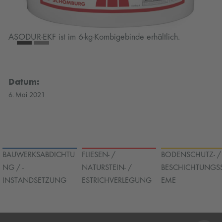
em
ve
H
ASODUR-EKF ist im 6-kg-Kombigebinde erhältlich.
Datum:
6. Mai 2021
BAUWERKSABDICHTU
FLIESEN- /
BODENSCHUTZ- /
NG / -
NATURSTEIN- /
BESCHICHTUNGS
INSTANDSETZUNG
ESTRICHVERLEGUNG
EME