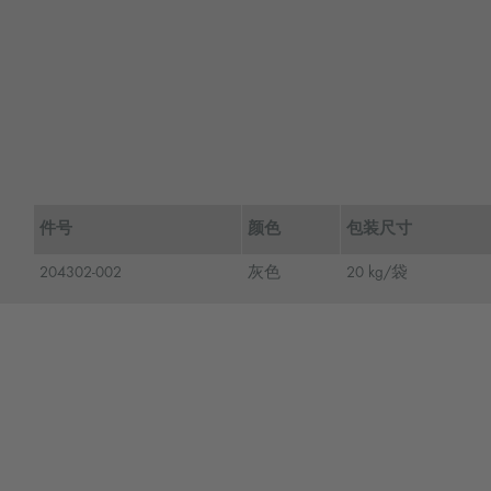
件号
颜色
包装尺寸
204302-002
灰色
20 kg/袋