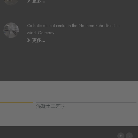
更多…
Catholic clinical centre in the Northern Ruhr district in
Marl, Germany
更多…
混凝土工艺学