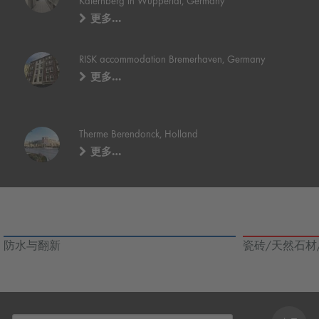
Katernberg in Wuppertal, Germany
更多…
RISK accommodation Bremerhaven, Germany
更多…
Therme Berendonck, Holland
更多…
防水与翻新
瓷砖/天然石材