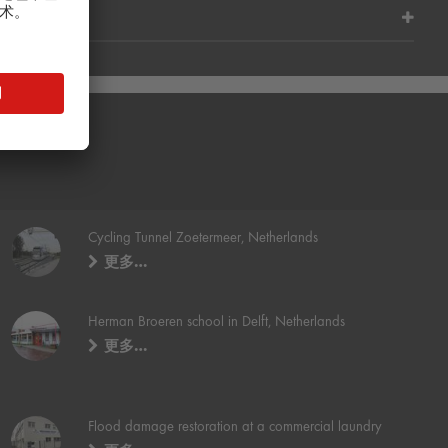
Cycling Tunnel Zoetermeer, Netherlands
更多…
Herman Broeren school in Delft, Netherlands
更多…
Flood damage restoration at a commercial laundry