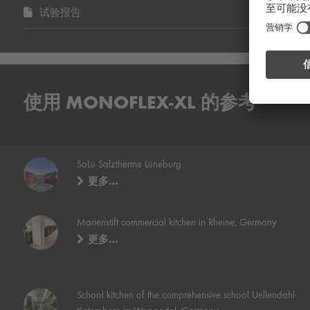
试验报告
使用 MONOFLEX-XL 的参考
SaLü Salztherme Lüneburg
更多…
Marienstift commercial kitchen in Rheine, Germany
更多…
School kitchen of the comprehensive school Uellendahl-