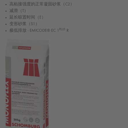
高粘接强度的正常凝固砂浆（C2）
减滑（T）
延长晾置时间（E）
变形砂浆（S1）
PLUS
极低排放 - EMICODE® EC 1
R