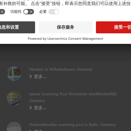
Nautimo in Wilhelmshaven, Germany
更多…
Leisure Swimming Pool Wonnemar Marktheidenfeld,
Germany
更多…
Finckensteinallee swimming pool in Berlin, Germany