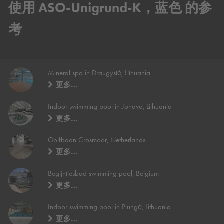
使用 ASO-Unigrund-K，蓝色 的参
考
Mineral spa in Draugystė, Lithuania
更多…
Indoor swimming pool in Jonava, Lithuania
更多…
Golfbaan Crosmoor, Netherlands
更多…
Begijntjesbad swimming pool, Belgium
更多…
Indoor swimming pool in Plungė, Lithuania
更多…