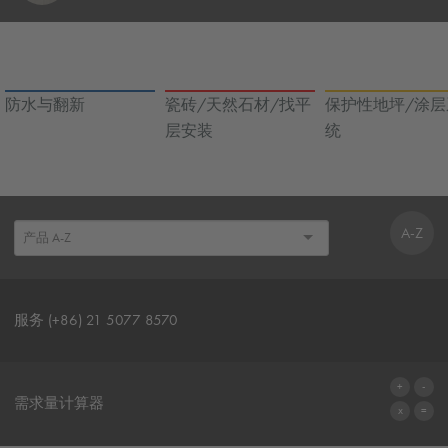
防水与翻新
瓷砖/天然石材/找平
保护性地坪/涂层
层安装
统
A-Z
服务 (+86) 21 5077 8570
联系表格
需求量计算器