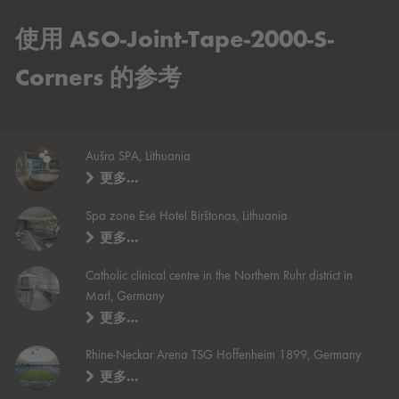
使用 ASO-Joint-Tape-2000-S-
Corners 的参考
Aušra SPA, Lithuania
更多…
Spa zone Esė Hotel Birštonas, Lithuania
更多…
Catholic clinical centre in the Northern Ruhr district in
Marl, Germany
更多…
Rhine-Neckar Arena TSG Hoffenheim 1899, Germany
更多…