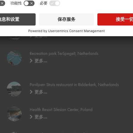
5 star hotel in St. Truskavetz, Ukraine
更多…
Ondrej Nepela ice stadium, Bratislava, Slovakia
更多…
Recreation park TerSpegelt, Netherlands
更多…
Paviljoen Struis restaurant in Ridderkerk, Netherlands
更多…
Health Resort Silesian Center, Poland
更多…