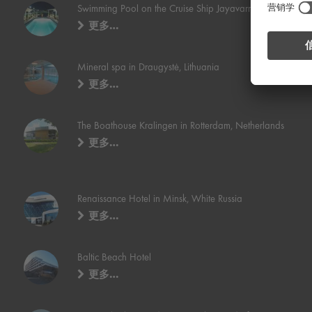
Swimming Pool on the Cruise Ship Jayavarman, Vietnam
更多…
Mineral spa in Draugystė, Lithuania
更多…
The Boathouse Kralingen in Rotterdam, Netherlands
更多…
Renaissance Hotel in Minsk, White Russia
更多…
Baltic Beach Hotel
更多…