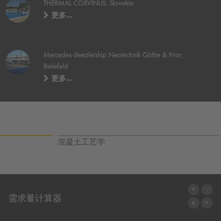
THERMAL CORVINUS, Slovakia
更多…
Mercedes deealership Neotechnik Göthe & Prior,
Bielefeld
更多…
混凝土工艺学
需求量计算器