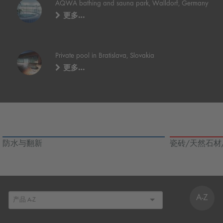
AQWA bathing and sauna park, Walldorf, Germany
更多…
Private pool in Bratislava, Slovakia
更多…
防水与翻新
瓷砖/天然石材
A-Z