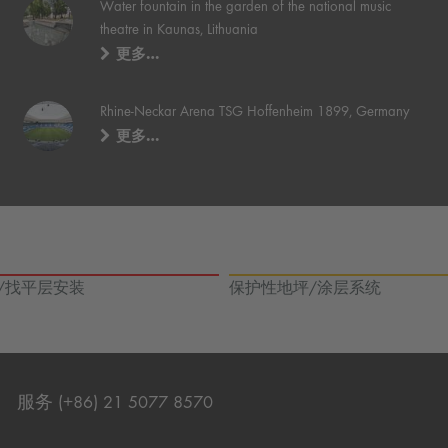
Water fountain in the garden of the national music
theatre in Kaunas, Lithuania
更多…
Rhine-Neckar Arena TSG Hoffenheim 1899, Germany
更多…
/找平层安装
保护性地坪/涂层系统
服务 (+86) 21 5077 8570