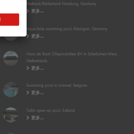
Festland/Bäderland Hamburg, Germany
更多…
Aqua-Sole swimming pool, Kitzingen, Germany
更多…
Hans de Baat Olieprodukten BV in Schelluinen-West,
Netherlands
更多…
Swimming pool in Lommel, Belgium
更多…
Tallin open air pool, Estland
更多…