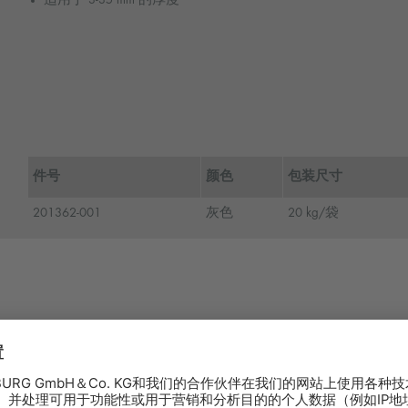
件号
颜色
包装尺寸
201362-001
灰色
20 kg/袋