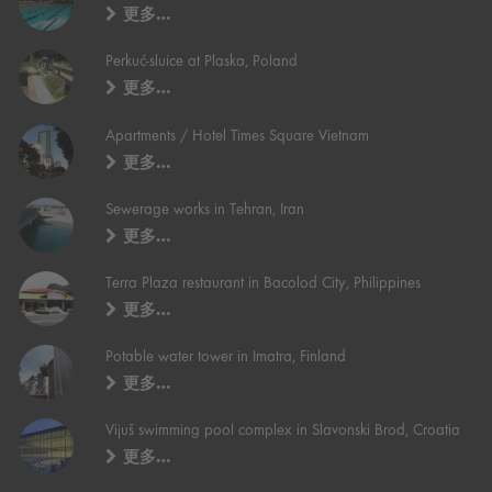
更多…
Perkuć-sluice at Plaska, Poland
更多…
Apartments / Hotel Times Square Vietnam
更多…
Sewerage works in Tehran, Iran
更多…
Terra Plaza restaurant in Bacolod City, Philippines
更多…
Potable water tower in Imatra, Finland
更多…
Vijuš swimming pool complex in Slavonski Brod, Croatia
更多…