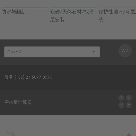
防水与翻新
瓷砖/天然石材/找平
保护性地坪/涂层
层安装
统
A-Z
服务 (+86) 21 5077 8570
联系表格
需求量计算器
前往计算器
产品