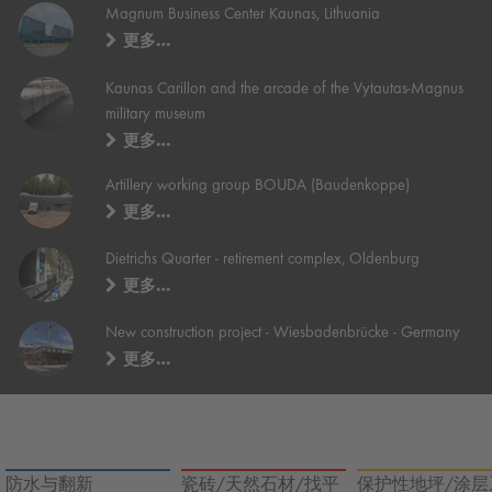
Magnum Business Center Kaunas, Lithuania
更多…
Kaunas Carillon and the arcade of the Vytautas-Magnus
military museum
更多…
Artillery working group BOUDA (Baudenkoppe)
更多…
Dietrichs Quarter - retirement complex, Oldenburg
更多…
New construction project - Wiesbadenbrücke - Germany
更多…
防水与翻新
瓷砖/天然石材/找平
保护性地坪/涂层