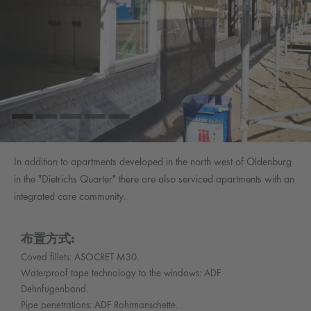
In addition to apartments developed in the north west of Oldenburg
in the "Dietrichs Quarter" there are also serviced apartments with an
integrated care community.
布置方式:
Coved fillets: ASOCRET M30.
Waterproof tape technology to the windows: ADF
Dehnfugenband.
Pipe penetrations: ADF Rohrmanschette.