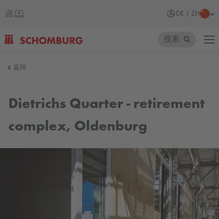
DE | ZH
搜索
SCHOMBURG
返回
德
国
Dietrichs Quarter - retirement
complex, Oldenburg