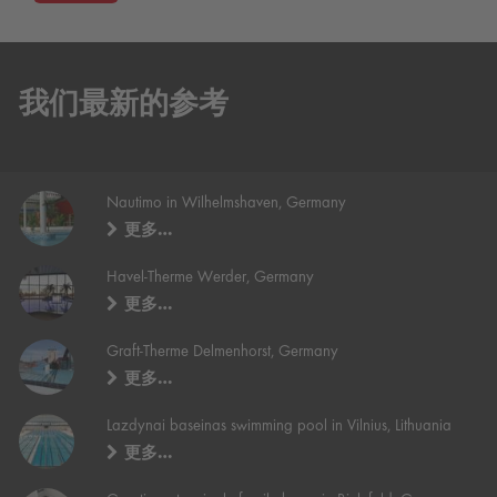
我们最新的参考
Nautimo in Wilhelmshaven, Germany
更多…
Havel-Therme Werder, Germany
更多…
Graft-Therme Delmenhorst, Germany
更多…
Lazdynai baseinas swimming pool in Vilnius, Lithuania
更多…