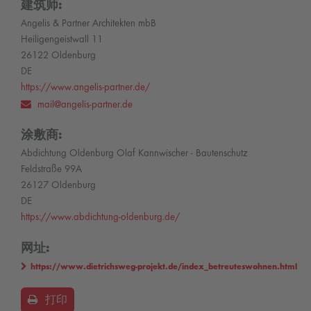
建筑师:
Angelis & Partner Architekten mbB
Heiligengeistwall 11
26122 Oldenburg
DE
https://www.angelis-partner.de/
mail@angelis-partner.de
涂敷商:
Abdichtung Oldenburg Olaf Kannwischer - Bautenschutz
Feldstraße 99A
26127 Oldenburg
DE
https://www.abdichtung-oldenburg.de/
网址:
https://www.dietrichsweg-projekt.de/index_betreuteswohnen.html
打印