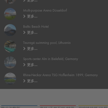
更多…
Multi-purpose Arena Düsseldorf
更多…
Baltic Beach Hotel
更多…
Tauragé swimming pool, Lithuania
更多…
Sports center Alm in Bielefeld, Germany
更多…
Rhine-Neckar Arena TSG Hoffenheim 1899, Germany
更多…