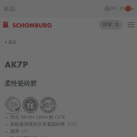
DE | ZH
搜索
SCHOMBURG
返回
德
国
AK7P
柔性瓷砖胶
符合 DIN EN 12004 的 C2 TE
高粘接强度的正常凝固砂浆（C2）
减滑（T）