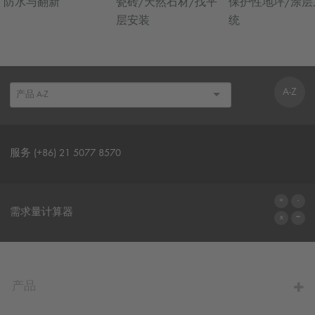
防水与翻新
瓷砖/天然石材/找平
保护性地坪/涂层
层安装
统
A-Z
服务 (+86) 21 5077 8570
联系表格
需求量计算器
前往计算器
产品