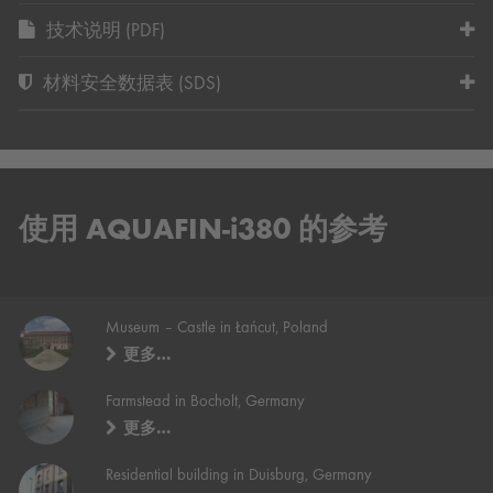
技术说明 (PDF)
材料安全数据表 (SDS)
使用 AQUAFIN-i380 的参考
Museum – Castle in Łańcut, Poland
更多…
Farmstead in Bocholt, Germany
更多…
Residential building in Duisburg, Germany