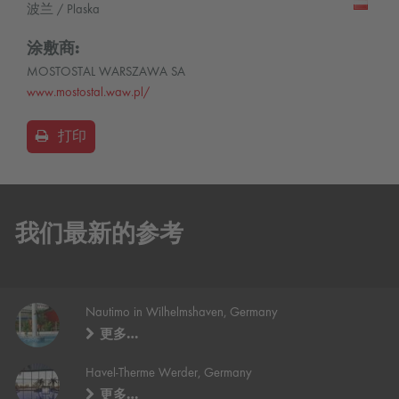
波兰 / Plaska
涂敷商:
MOSTOSTAL WARSZAWA SA
www.mostostal.waw.pl/
打印
我们最新的参考
Nautimo in Wilhelmshaven, Germany
更多…
Havel-Therme Werder, Germany
更多…