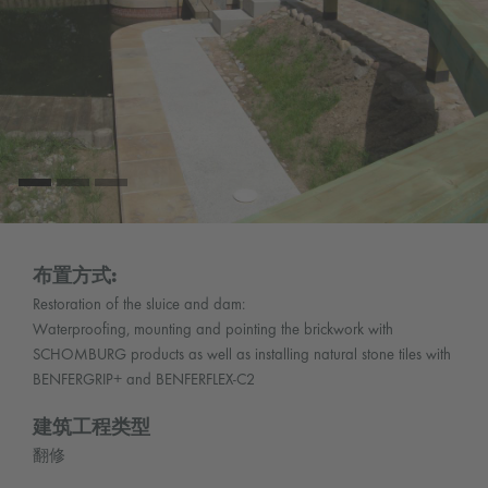
布置方式:
Restoration of the sluice and dam:
Waterproofing, mounting and pointing the brickwork with
SCHOMBURG products as well as installing natural stone tiles with
BENFERGRIP+ and BENFERFLEX-C2
建筑工程类型
翻修