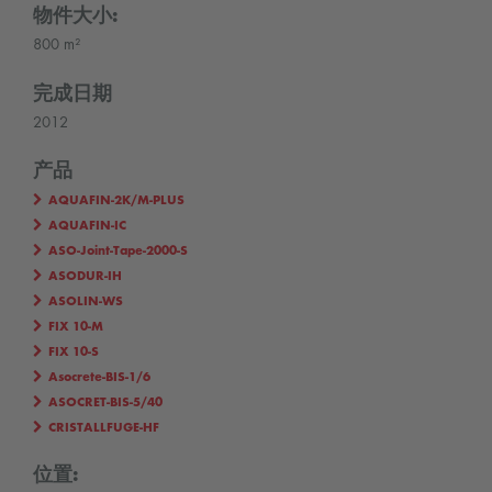
物件大小:
800 m²
完成日期
2012
产品
AQUAFIN-2K/M-PLUS
AQUAFIN-IC
ASO-Joint-Tape-2000-S
ASODUR-IH
ASOLIN-WS
FIX 10-M
FIX 10-S
Asocrete-BIS-1/6
ASOCRET-BIS-5/40
CRISTALLFUGE-HF
位置: