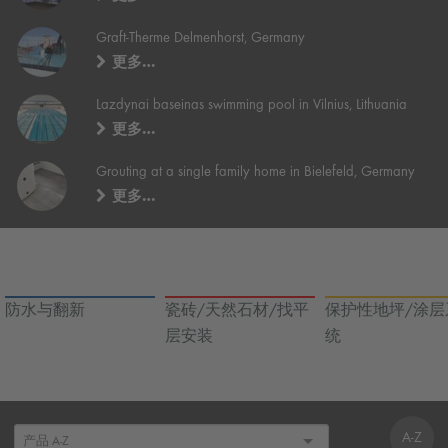
Graft-Therme Delmenhorst, Germany
更多…
Lazdynai baseinas swimming pool in Vilnius, Lithuania
更多…
Grouting at a single family home in Bielefeld, Germany
更多…
防水与翻新
瓷砖/天然石材/找平
保护性地坪/涂层
层安装
统
A-Z