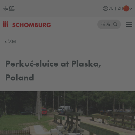
DE | ZH
搜索
SCHOMBURG
返回
德
国
Perkuć-sluice at Plaska,
Poland