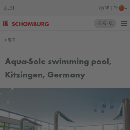
DE | ZH
搜索
SCHOMBURG
返回
德
国
Aqua-Sole swimming pool,
Kitzingen, Germany