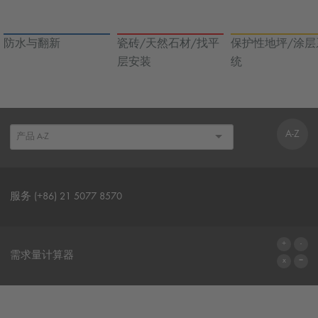
防水与翻新
瓷砖/天然石材/找平
保护性地坪/涂层
层安装
统
A-Z
服务 (+86) 21 5077 8570
联系表格
需求量计算器
前往计算器