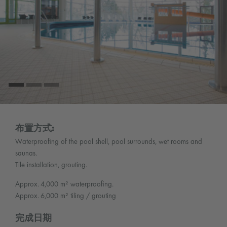
布置方式:
Waterproofing of the pool shell, pool surrounds, wet rooms and
saunas.
Tile installation, grouting.
Approx. 4,000 m² waterproofing.
Approx. 6,000 m² tiling / grouting
完成日期