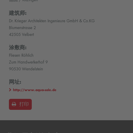
德国 / Kitzingen
建筑师:
Dr. Krieger Architekten Ingenieure GmbH & Co.KG
Blumenstrasse 2
42505 Velbert
涂敷商:
Fliesen Röhlich
Zum Handwerkerhof 9
90530 Wendelstein
网址:
http://www.aqua-sole.de
打印