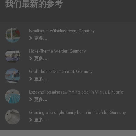
我们最新的参考
Nautimo in Wilhelmshaven, Germany
更多…
Havel-Therme Werder, Germany
更多…
Graft-Therme Delmenhorst, Germany
更多…
Lazdynai baseinas swimming pool in Vilnius, Lithuania
更多…
Grouting at a single family home in Bielefeld, Germany
更多…