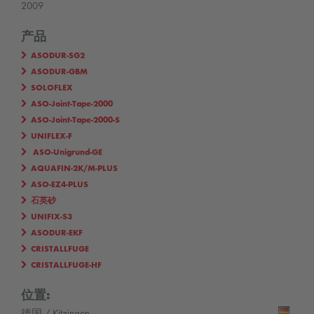
2009
产品
ASODUR-SG2
ASODUR-GBM
SOLOFLEX
ASO-Joint-Tape-2000
ASO-Joint-Tape-2000-S
UNIFLEX-F
ASO-Unigrund-GE
AQUAFIN-2K/M-PLUS
ASO-EZ4-PLUS
石英砂
UNIFIX-S3
ASODUR-EKF
CRISTALLFUGE
CRISTALLFUGE-HF
位置: