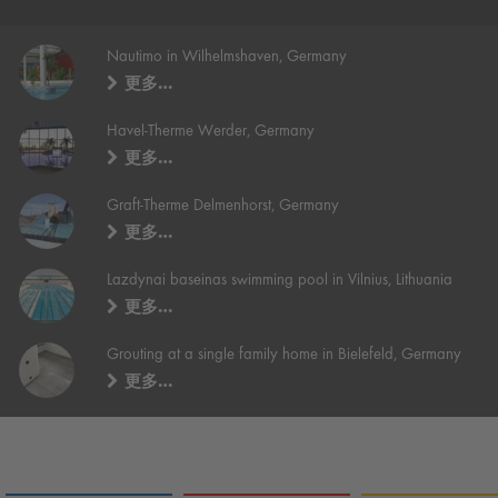
Nautimo in Wilhelmshaven, Germany
更多…
Havel-Therme Werder, Germany
更多…
Graft-Therme Delmenhorst, Germany
更多…
Lazdynai baseinas swimming pool in Vilnius, Lithuania
更多…
Grouting at a single family home in Bielefeld, Germany
更多…