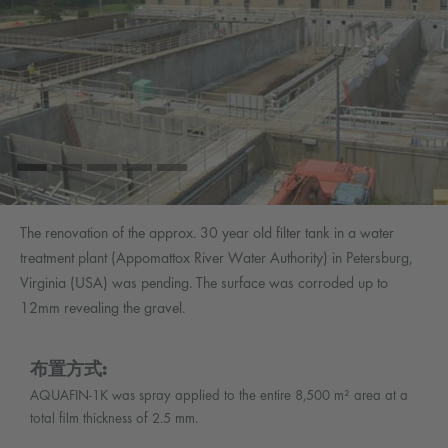
The renovation of the approx. 30 year old filter tank in a water
treatment plant (Appomattox River Water Authority) in Petersburg,
Virginia (USA) was pending. The surface was corroded up to
12mm revealing the gravel.
布置方式:
AQUAFIN-1K was spray applied to the entire 8,500 m² area at a
total film thickness of 2.5 mm.