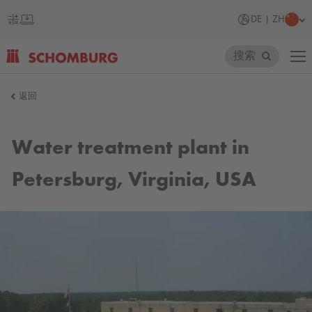
DE | ZH
搜索
SCHOMBURG
返回
德
国
Water treatment plant in
Petersburg, Virginia, USA