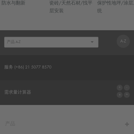
防水与翻新
瓷砖/天然石材/找平
保护性地坪/涂层
层安装
统
A-Z
服务 (+86) 21 5077 8570
联系表格
需求量计算器
前往计算器
产品