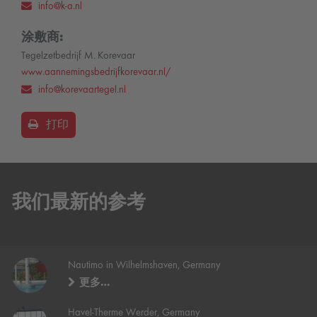
info@k-a.nl
涂敷商:
Tegelzetbedrijf M. Korevaar
www.aannemingsbedrijfkorevaar.nl/
info@korevaartegel.nl
打印
我们最新的参考
Nautimo in Wilhelmshaven, Germany
更多…
Havel-Therme Werder, Germany