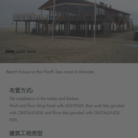
Beach house on the North Sea coast in Monster.
布置方式:
Tile installation in the toilets and kitchen:
Wall and floor tiling fixed with LIGHTFLEX, then wall tiles grouted
with CRISTALLFUGE and floor tiles grouted with CRISTALLFUGE-
FLEX.
建筑工程类型