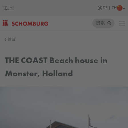
DE | ZH
搜索
SCHOMBURG
返回
德
国
THE COAST Beach house in
Monster, Holland