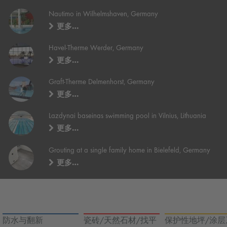
Nautimo in Wilhelmshaven, Germany
更多…
Havel-Therme Werder, Germany
更多…
Graft-Therme Delmenhorst, Germany
更多…
Lazdynai baseinas swimming pool in Vilnius, Lithuania
更多…
Grouting at a single family home in Bielefeld, Germany
更多…
防水与翻新
瓷砖/天然石材/找平
保护性地坪/涂层