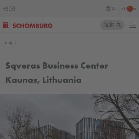
DE | ZH
搜索
SCHOMBURG
返回
德
国
Sqveras Business Center
Kaunas, Lithuania