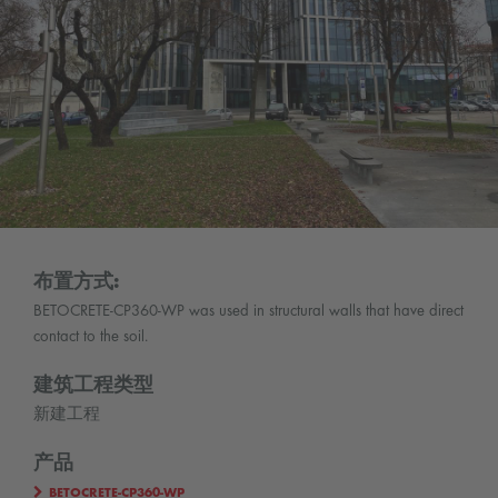
布置方式:
BETOCRETE-CP360-WP was used in structural walls that have direct
contact to the soil.
建筑工程类型
新建工程
产品
BETOCRETE-CP360-WP