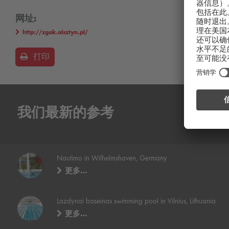
网址:
http://zgok.olsztyn.pl/
打印
我们最新的参考
Nautimo in Wilhelmshaven, Germany
更多…
Lazdynai baseinas swimming pool in Vilnius, Lithuania
更多…