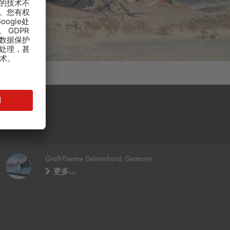
Graft-Therme Delmenhorst, Germany
更多…