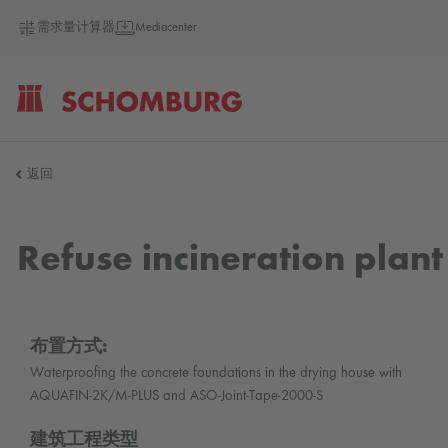
需求量计算器
Mediacenter
SCHOMBURG
返回
德
Refuse incineration plant
国
布置方式:
Waterproofing the concrete foundations in the drying house with
AQUAFIN-2K/M-PLUS and ASO-Joint-Tape-2000-S
建筑工程类型