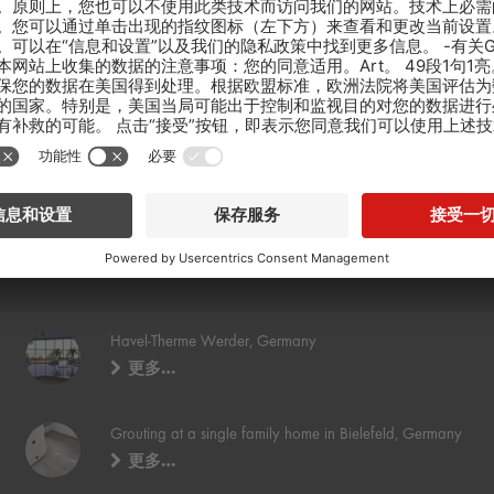
Havel-Therme Werder, Germany
更多…
Grouting at a single family home in Bielefeld, Germany
更多…