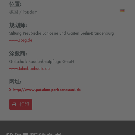
位置:
德国 / Potsdam
规划师:
Stiftung Preußische Schlösser und Gärten Berlin-Brandenburg
www.spsg.de
涂敷商:
Gottschalk Baudenkmalpflege GmbH
www.lehmbauhuette.de
网址:
http://www.potsdam-park-sanssouci.de
打印