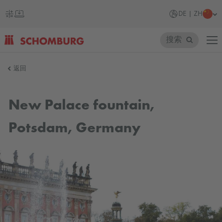
DE | ZH
搜索
SCHOMBURG
返回
德
国
New Palace fountain,
Potsdam, Germany