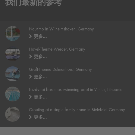
我们最新的参考
Nautimo in Wilhelmshaven, Germany
更多…
Havel-Therme Werder, Germany
更多…
Graft-Therme Delmenhorst, Germany
更多…
Lazdynai baseinas swimming pool in Vilnius, Lithuania
更多…
Grouting at a single family home in Bielefeld, Germany
更多…