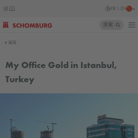
DE | ZH
搜索
SCHOMBURG
返回
德
国
My Office Gold in Istanbul,
Turkey