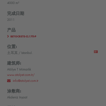
4000 m²
完成日期
2011
产品
BETOCRETE-CL170-P
位置:
土耳其 / Istanbul.
建筑师:
Atölye T Mimarlık
www.atolyet.com.tr/
info@atolyet.com.tr
涂敷商:
Akdeniz Inşaat