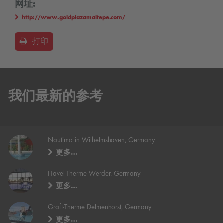
网址:
http://www.goldplazamaltepe.com/
打印
我们最新的参考
Nautimo in Wilhelmshaven, Germany
更多…
Havel-Therme Werder, Germany
更多…
Graft-Therme Delmenhorst, Germany
更多…