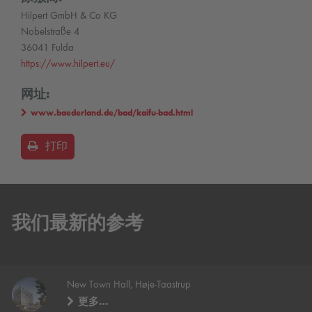
Hilpert GmbH & Co KG
Nobelstraße 4
36041 Fulda
https://www.hilpert.eu/
网址:
www.baederland.de/bad/kaifu-bad.html
打印
我们最新的参考
New Town Hall, Høje-Taastrup
更多…