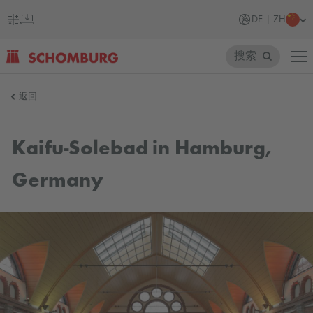
DE | ZH
搜索
SCHOMBURG
返回
德
国
Kaifu-Solebad in Hamburg,
Germany