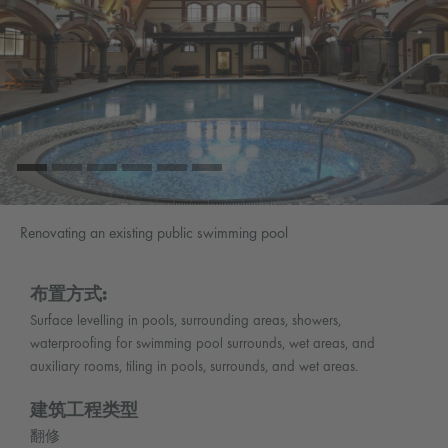
Renovating an existing public swimming pool
布置方式:
Surface levelling in pools, surrounding areas, showers,
waterproofing for swimming pool surrounds, wet areas, and
auxiliary rooms, tiling in pools, surrounds, and wet areas.
建筑工程类型
翻修