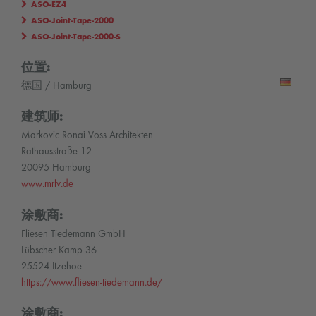
ASO-EZ4
ASO-Joint-Tape-2000
ASO-Joint-Tape-2000-S
位置:
德国 / Hamburg
建筑师:
Markovic Ronai Voss Architekten
Rathausstraße 12
20095 Hamburg
www.mrlv.de
涂敷商:
Fliesen Tiedemann GmbH
Lübscher Kamp 36
25524 Itzehoe
https://www.fliesen-tiedemann.de/
涂敷商: