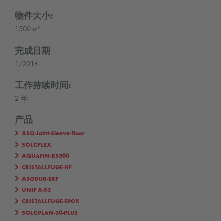
物件大小:
1500 m²
完成日期
1/2016
工作持续时间:
2 年
产品
ASO-Joint-Sleeve-Floor
SOLOFLEX
AQUAFIN-RS300
CRISTALLFUGE-HF
ASODUR-EKF
UNIFIX-S3
CRISTALLFUGE-EPOX
SOLOPLAN-30-PLUS