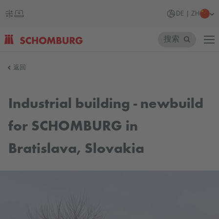
DE | ZH
搜索
SCHOMBURG
返回
德
国
Industrial building - newbuild
for SCHOMBURG in
Bratislava, Slovakia