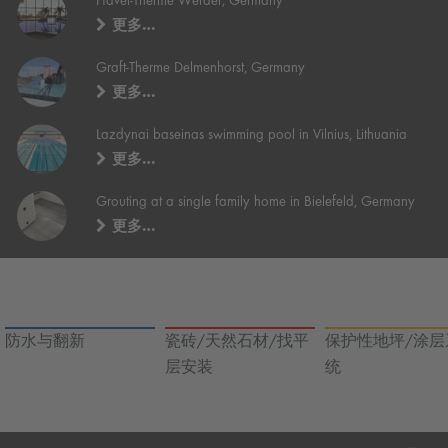
Havel-Therme Werder, Germany
更多…
Graft-Therme Delmenhorst, Germany
更多…
Lazdynai baseinas swimming pool in Vilnius, Lithuania
更多…
Grouting at a single family home in Bielefeld, Germany
更多…
防水与翻新
瓷砖/天然石材/找平
保护性地坪/涂层
层安装
统