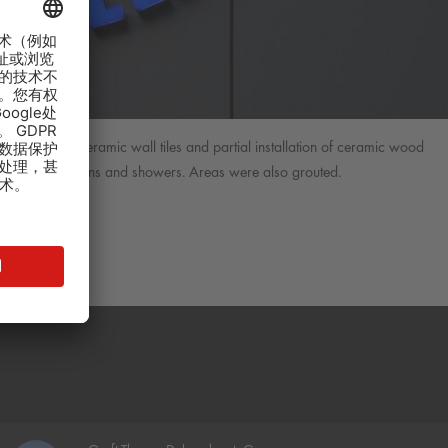
f 20 x 50 cm ceramic wall tiles and partial installation of ceramic wood
ienic sluice, kitchens and showers. Areas were also grouted.