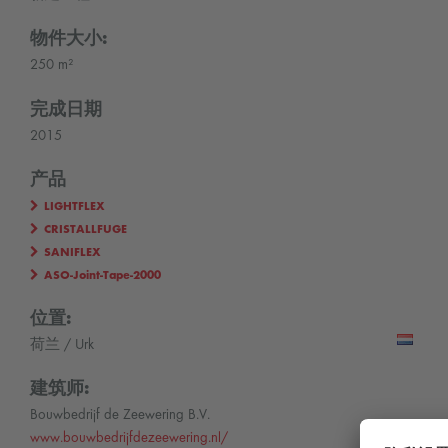
物件大小:
250 m²
完成日期
2015
产品
LIGHTFLEX
CRISTALLFUGE
SANIFLEX
ASO-Joint-Tape-2000
位置:
荷兰 / Urk
建筑师:
Bouwbedrijf de Zeewering B.V.
www.bouwbedrijfdezeewering.nl/