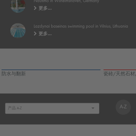
Nautimo in Wilhelmshaven, Germany
更多…
Lazdynai baseinas swimming pool in Vilnius, Lithuania
更多…
防水与翻新
瓷砖/天然石材
A-Z