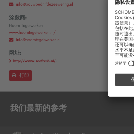
info@bouwbedrijfdezeewering.nl
涂敷商:
Hoorn Tegelwerken
www.hoorntegelwerken.nl/
info@hoorntegelwerken.nl
网址:
http://www.seafresh.nl/,
打印
我们最新的参考