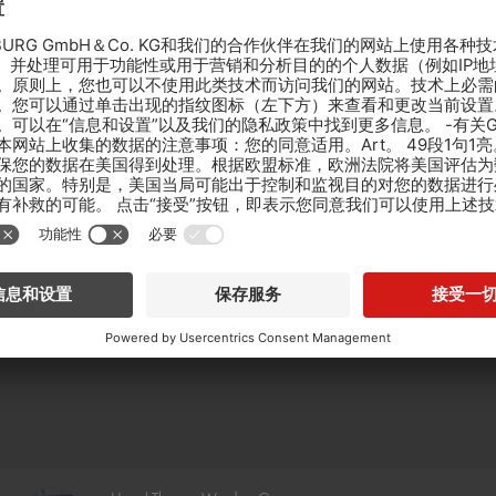
New construction next to an existing commercial building: installation o
parquet effect tiles in the toilets, changing rooms as well as in the hyg