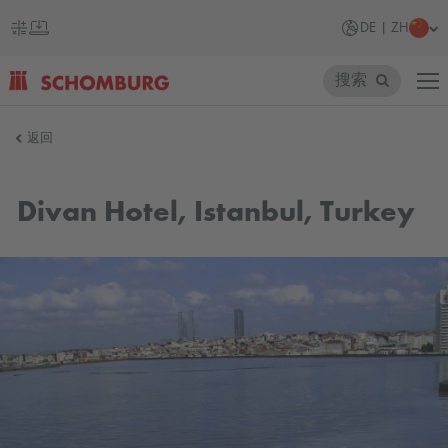
DE | ZH
搜索
SCHOMBURG
返回
德
国
Divan Hotel, Istanbul, Turkey