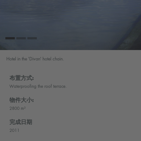
Hotel in the 'Divan' hotel chain.
布置方式:
Waterproofing the roof terrace.
物件大小:
2800 m²
完成日期
2011