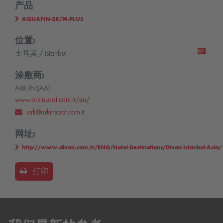
产品
AQUAFIN-2K/M-PLUS
位置:
土耳其 / Istanbul
涂敷商:
ARK İNŞAAT
www.arkinsaat.com.tr/en/
ark@arkinsaat.com.tr
网址:
http://www.divan.com.tr/ENG/Hotel-Destinations/Divan-Istanbul-Asia/
打印