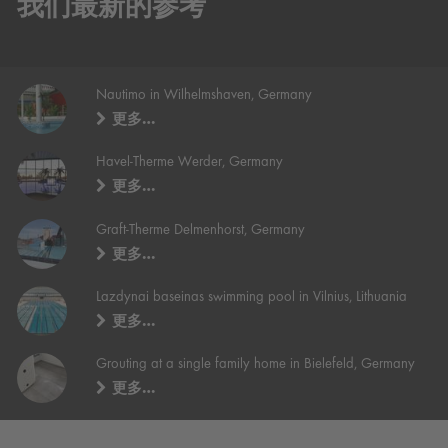
我们最新的参考
Nautimo in Wilhelmshaven, Germany
更多…
Havel-Therme Werder, Germany
更多…
Graft-Therme Delmenhorst, Germany
更多…
Lazdynai baseinas swimming pool in Vilnius, Lithuania
更多…
Grouting at a single family home in Bielefeld, Germany
更多…