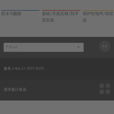
防水与翻新
瓷砖/天然石材/找平
保护性地坪/涂层
层安装
统
A-Z
服务 (+86) 21 5077 8570
联系表格
需求量计算器
前往计算器