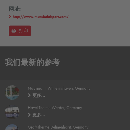
网址:
http://www.mumbaiairport.com/
打印
我们最新的参考
Nautimo in Wilhelmshaven, Germany
更多…
Havel-Therme Werder, Germany
更多…
Graft-Therme Delmenhorst, Germany