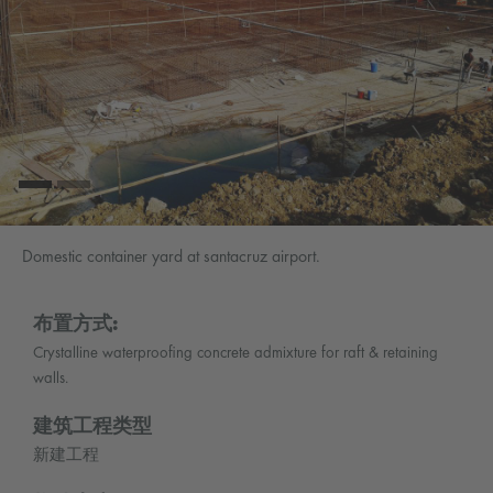
Domestic container yard at santacruz airport.
布置方式:
Crystalline waterproofing concrete admixture for raft & retaining
walls.
建筑工程类型
新建工程