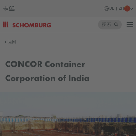
DE | ZH
搜索
SCHOMBURG
返回
德
国
CONCOR Container
Corporation of India