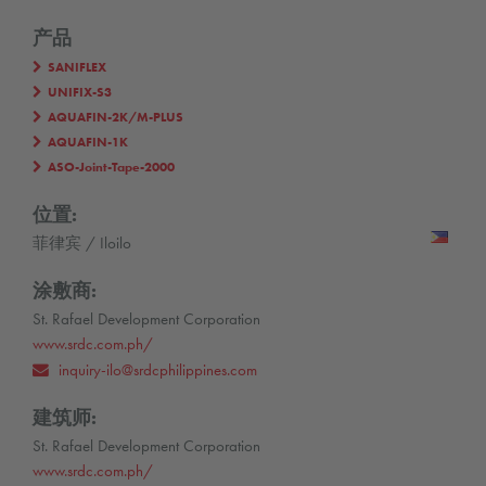
产品
SANIFLEX
UNIFIX-S3
AQUAFIN-2K/M-PLUS
AQUAFIN-1K
ASO-Joint-Tape-2000
位置:
菲律宾 / Iloilo
涂敷商:
St. Rafael Development Corporation
www.srdc.com.ph/
inquiry-ilo@srdcphilippines.com
建筑师:
St. Rafael Development Corporation
www.srdc.com.ph/