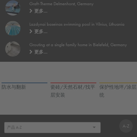
Graft-Therme Delmenhorst, Germany
更多…
Lazdynai baseinas swimming pool in Vilnius, Lithuania
更多…
Grouting at a single family home in Bielefeld, Germany
更多…
防水与翻新
瓷砖/天然石材/找平
保护性地坪/涂层
层安装
统
A-Z