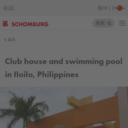
DE | ZH
搜索
SCHOMBURG
返回
德
国
Club house and swimming pool
in Iloilo, Philippines