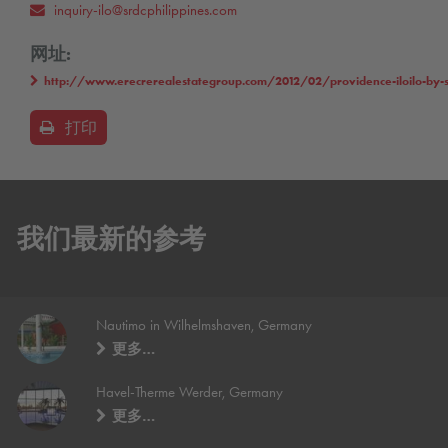
inquiry-ilo@srdcphilippines.com
网址:
http://www.erecrerealestategroup.com/2012/02/providence-iloilo-by-sr
打印
我们最新的参考
Nautimo in Wilhelmshaven, Germany
更多…
Havel-Therme Werder, Germany
更多…